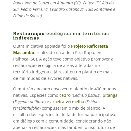
Ronei Von de Souza em Atalanta (SC). Fotos: IFC Rio do
Sul, Pedro Ferreira, Leandro Casanova, Taís Fontanive e
Filipe de Souza)
Restauração ecológica em territórios
indígenas
Outra iniciativa apoiada foi o
Projeto Refloresta
Maciambú
, realizado na aldeia Pira Rupá, em
Palhoça (SC). A ação teve como objetivo promover a
restauração ecológica de áreas alteradas no
território indígena e já resultou no plantio de mais
de mil mudas de árvores nativas.
O mutirão apoiado envolveu o plantio de 400 mudas
nativas. Espécies como
cedro
(
Cedrela fissilis
),
pitanga
(
Eugenia uniflora
) e
aroeira-vermelha
(
Schinus
terebinthifolia
) compuseram o mix de plantio. A
escolha das espécies foi feita de forma participativa,
em diálogo com a comunidade, considerando não
apenas a restauração, mas também o uso futuro de