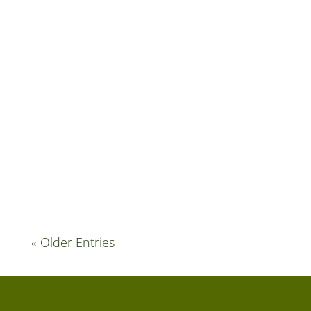
A propriedade Geraldo Voss foi restaurada pela
Apremavi no âmbito do Projeto Araucária no
ano de 2015.
« Older Entries