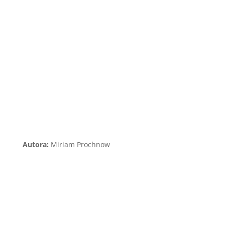
Autora:
Miriam Prochnow