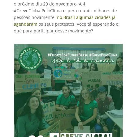
o próximo dia 29 de novembro. A 4
#GreveGlobalPeloClima espera reunir milhares de
pessoas novamente,
no Brasil algumas cidades já
agendaram
os seus protestos. Você tá esperando o
quê para participar desse movimento?