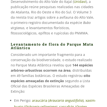
Desenvolvimento do Alto Vale do Itajaí (
Unidavi
), a
publicação reúne pesquisas realizadas nas cidades
de Atalanta, Rio do Oeste e Rio do Sul. O Volume 3
da revista traz artigos sobre a avifauna do Alto Vale,
o primeiro registro documentado da espécie
Bubo
virgianus
, e levantamentos florísticos,
fitossociológicos, epífitos e rupícolas do PNMMA.
Levantamento de flora do Parque Mata
Atlântica
Considerado um importante fragmento para a
conservação da biodiversidade, o estudo realizado
no Parque Mata Atlântica revelou que
144 espécies
arbóreo-arbustivas ocorrem na área
, distribuídas
em 49 famílias botânicas. O estudo registrou
oito
espécies ameaçadas de extinção
segundo a Lista
Oficial das Espécies Brasileiras Ameaçadas de
Extinção:
Em Perigo:
araucária (
Araucaria angustifolia
)
,
xaxim-
bugio (
Dicksonia sellowiana)
,
sassafrás (
Ocotea