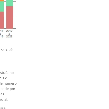
: SEEG do
estufa no
ais e
nde número
ponde por
 as
dial.
esse