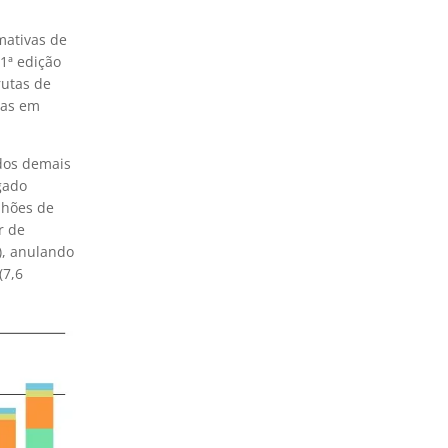
mativas de
1ª edição
rutas de
tas em
 dos demais
gado
ilhões
de
r de
), anulando
(7,6