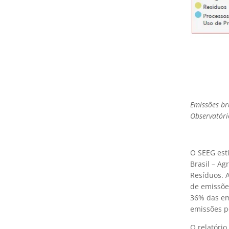
Emissões br
Observatóri
O SEEG esti
Brasil – Ag
Resíduos. 
de emissõe
36% das em
emissões pe
O relatório