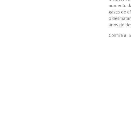
aumento da
gases de ef
o desmatam
anos de dev
Confira a l