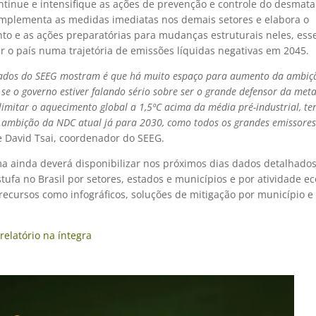
ntinue e intensifique as ações de prevenção e controle do desmat
mplementa as medidas imediatas nos demais setores e elabora o
to e as ações preparatórias para mudanças estruturais neles, ess
r o país numa trajetória de emissões líquidas negativas em 2045.
ados do SEEG mostram é que há muito espaço para aumento da ambiçã
, se o governo estiver falando sério sobre ser o grande defensor da met
 limitar o aquecimento global a 1,5ºC acima da média pré-industrial, te
ambição da NDC atual já para 2030, como todos os grandes emissores
se David Tsai, coordenador do SEEG.
ma ainda deverá disponibilizar nos próximos dias dados detalhado
stufa no Brasil por setores, estados e municípios e por atividade e
ecursos como infográficos, soluções de mitigação por município e
 relatório na íntegra