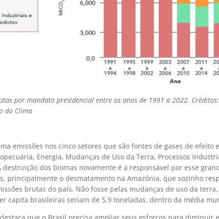
utas por mandato presidencial entre os anos de 1991 a 2022. Créditos
o do Clima
ma emissões nos cinco setores que são fontes de gases de efeito 
ropecuária, Energia, Mudanças de Uso da Terra, Processos Industri
A destruição dos biomas novamente é a responsável por esse gra
s, principalmente o desmatamento na Amazônia, que sozinho res
issões brutas do país. Não fosse pelas mudanças de uso da terra,
r capita brasileiras seriam de 5,9 toneladas, dentro da média mun
 destaca que o Brasil precisa ampliar seus esforços para diminuir 