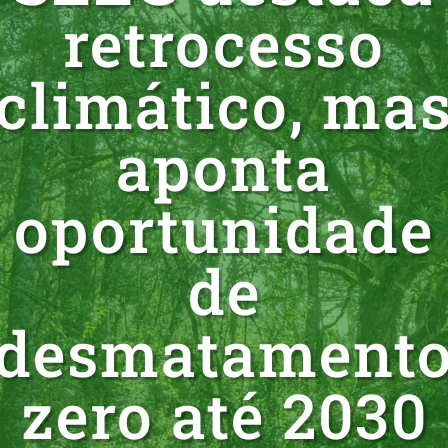
retrocesso
climático, ma
aponta
oportunidade
de
desmatament
zero até 2030