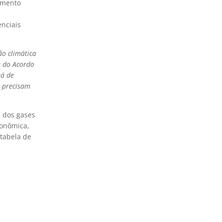
amento
enciais
o climática
a do Acordo
rá de
 precisam
s dos gases
conômica,
 tabela de