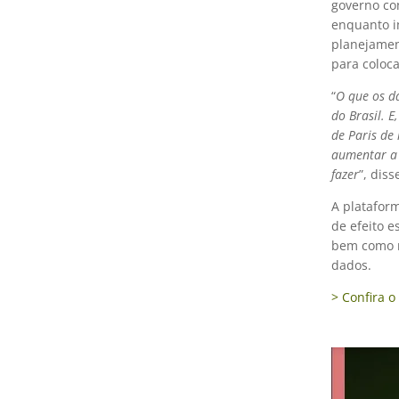
governo co
enquanto i
planejamen
para coloca
“
O que os d
do Brasil. E
de Paris de
aumentar a 
fazer
”, dis
A platafor
de efeito e
bem como r
dados.
> Confira o