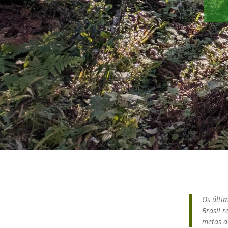
Os últi
Brasil 
metas d