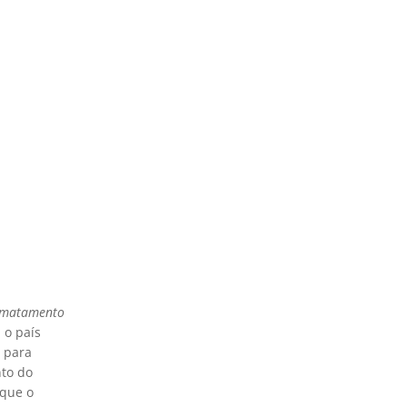
esmatamento
 o país
 para
nto do
 que o