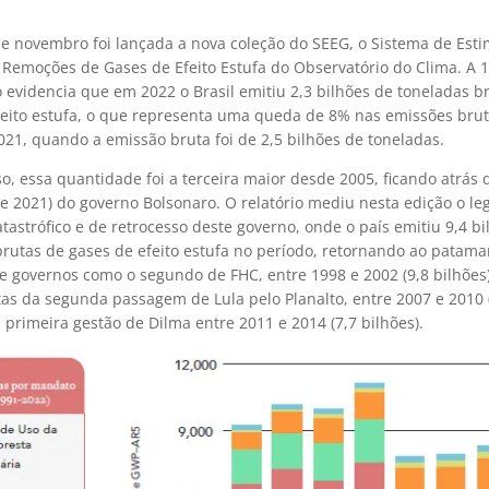
de novembro foi lançada a nova coleção do SEEG, o Sistema de Esti
 Remoções de Gases de Efeito Estufa do Observatório do Clima. A 1
o evidencia que em 2022 o Brasil emitiu 2,3 bilhões de toneladas b
feito estufa, o que representa uma queda de 8% nas emissões bru
021, quando a emissão bruta foi de 2,5 bilhões de toneladas.
o, essa quantidade foi a terceira maior desde 2005, ficando atrás
e 2021) do governo Bolsonaro. O relatório mediu nesta edição o le
atastrófico e de retrocesso deste governo, onde o país emitiu 9,4 b
brutas de gases de efeito estufa no período, retornando ao patama
e governos como o segundo de FHC, entre 1998 e 2002 (9,8 bilhões
tas da segunda passagem de Lula pelo Planalto, entre 2007 e 2010 
a primeira gestão de Dilma entre 2011 e 2014 (7,7 bilhões).