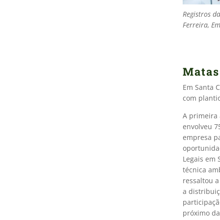
Registros d
Ferreira, E
Matas
Em Santa C
com planti
A primeira 
envolveu 75
empresa pa
oportunida
Legais em 
técnica amb
ressaltou 
a distribu
participaç
próximo da