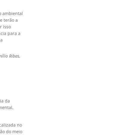
o ambiental
e terão a
r isso
cia para a
da
ílio Ribas,
ia da
mental,
calizada no
ção do meio