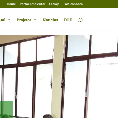
Home
Portal Ambiental
Ecoloja
Fale conosco
tal
Projetos
Notícias
DOE