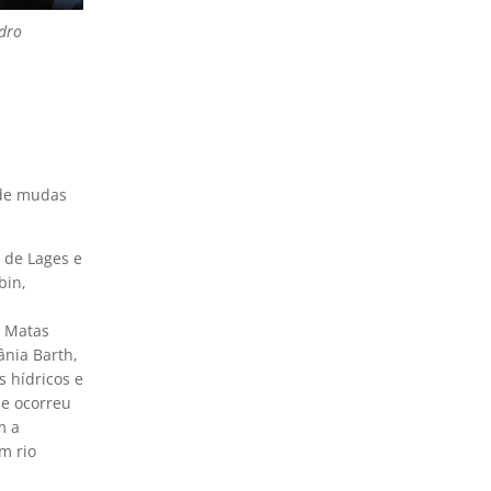
edro
 de mudas
 de Lages e
bin,
o Matas
ânia Barth,
s hídricos e
de ocorreu
m a
m rio