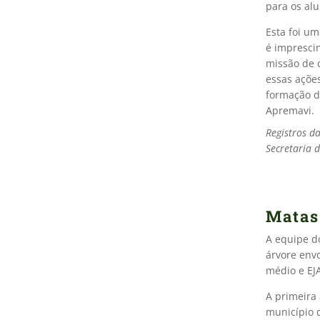
para os alu
Esta foi u
é imprescin
missão de 
essas açõe
formação do
Apremavi.
Registros da
Secretaria 
Matas
A equipe d
árvore env
médio e EJA
A primeira
município 