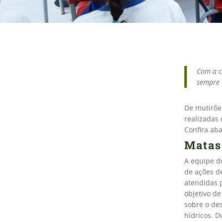
Com a c
sempre 
De mutirões
realizadas
Confira ab
Matas
A equipe 
de ações d
atendidas 
objetivo de
sobre o des
hídricos. 