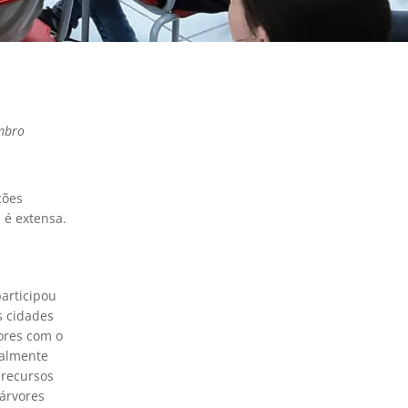
embro
ções
 é extensa.
articipou
s cidades
ores com o
palmente
 recursos
árvores