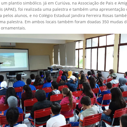
 um plantio simbólico. Já em Curiúva, na Associação de Pais e Ami
is (APAE), foi realizada uma palestra e também uma apresentação 
da pelos alunos, e no Colégio Estadual Jandira Ferreira Rosas també
uma palestra. Em ambos locais também foram doadas 350 mudas d
e ornamentais.