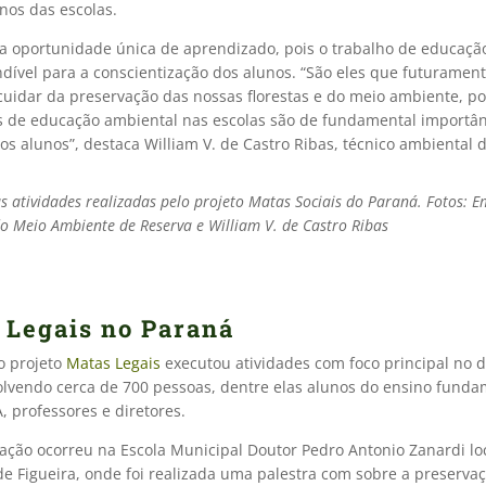
nos das escolas.
ma oportunidade única de aprendizado, pois o trabalho de educaçã
dível para a conscientização dos alunos. “São eles que futurament
cuidar da preservação das nossas florestas e do meio ambiente, po
s de educação ambiental nas escolas são de fundamental importân
s alunos”, destaca William V. de Castro Ribas, técnico ambiental 
s atividades realizadas pelo projeto Matas Sociais do Paraná. Fotos: Em
do Meio Ambiente de Reserva e William V. de Castro Ribas
 Legais no Paraná
o projeto
Matas Legais
executou atividades com foco principal no d
olvendo cerca de 700 pessoas, dentre elas alunos do ensino funda
, professores e diretores.
 ação ocorreu na Escola Municipal Doutor Pedro Antonio Zanardi lo
de Figueira, onde foi realizada uma palestra com sobre a preserva