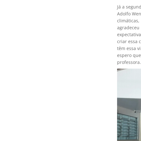
Já a segun
Adolfo Wen
climáticas,
agradeceu 
expectativ
criar essa 
têm essa v
espero que
professora.