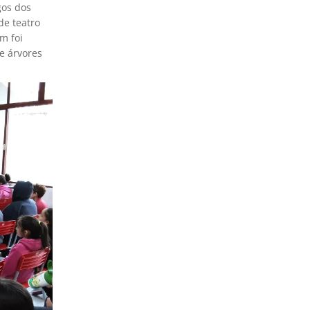
gos dos
de teatro
m foi
e árvores