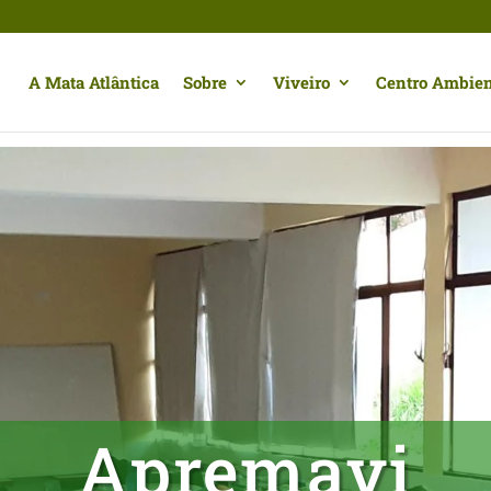
A Mata Atlântica
Sobre
Viveiro
Centro Ambien
Apremavi