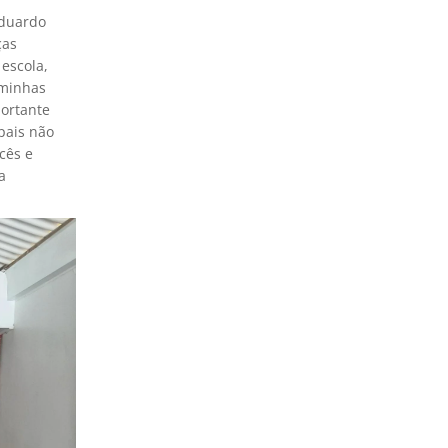
Eduardo
ças
 escola,
 minhas
ortante
pais não
cês e
a