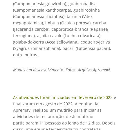
(Campomanesia guaviroba), guabiroba-lisa
(Campomanesia xanthocarpa), guabirobinha
(Campomanesia rhombea), tarumã (Vitex
megapotamica), imbuia (Ocotea porosa), caroba
(Jacaranda caroba), capororoca-branca (Rapanea
ferruginea), açoita-cavalo (Luehea divaricata),
goiaba-da-serra (Acca sellowiana), coqueiro-jerivá
(Syagrus romanzoffiana), pacari (Lafoensia pacari),
entre outras.
Mudas em desenvolvimento. Fotos:
Arquivo Apremavi.
As atividades foram iniciadas em fevereiro de 2022
e
finalizaram em agosto de 2022. A equipe da
Apremavi realizou um mutirão para iniciar as
atividades de restauração, deste mutirão
participaram 11 pessoas ao longo de 12 dias. Depois
disso uma equipe terceirizada foi contratada,