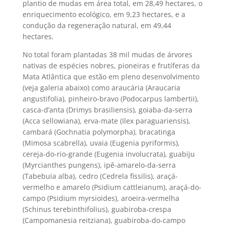
plantio de mudas em área total, em 28,49 hectares, o
enriquecimento ecológico, em 9,23 hectares, e a
condução da regeneração natural, em 49,44
hectares.
No total foram plantadas 38 mil mudas de árvores
nativas de espécies nobres, pioneiras e frutíferas da
Mata Atlântica que estão em pleno desenvolvimento
(veja galeria abaixo) como araucária (Araucaria
angustifolia), pinheiro-bravo (Podocarpus lambertii),
casca-d’anta (Drimys brasiliensis), goiaba-da-serra
(Acca sellowiana), erva-mate (Ilex paraguariensis),
cambará (Gochnatia polymorpha), bracatinga
(Mimosa scabrella), uvaia (Eugenia pyriformis),
cereja-do-rio-grande (Eugenia involucrata), guabiju
(Myrcianthes pungens), ipê-amarelo-da-serra
(Tabebuia alba), cedro (Cedrela fissilis), araçá-
vermelho e amarelo (Psidium cattleianum), araçá-do-
campo (Psidium myrsioides), aroeira-vermelha
(Schinus terebinthifolius), guabiroba-crespa
(Campomanesia reitziana), guabiroba-do-campo