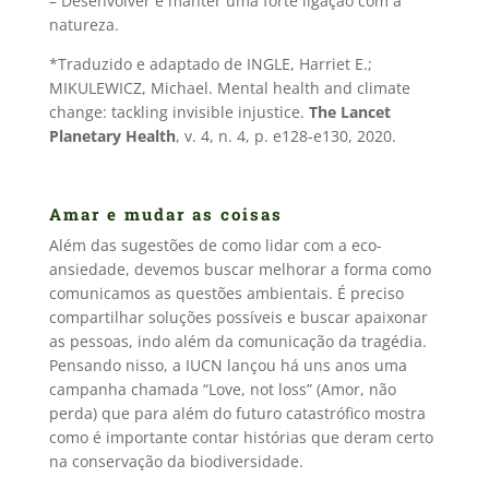
– Desenvolver e manter uma forte ligação com a
natureza.
*Traduzido e adaptado de
INGLE, Harriet E.;
MIKULEWICZ, Michael. Mental health and climate
change: tackling invisible injustice.
The Lancet
Planetary Health
, v. 4, n. 4, p. e128-e130, 2020.
Amar e mudar as coisas
Além das sugestões de como lidar com a eco-
ansiedade, devemos buscar melhorar a forma como
comunicamos as questões ambientais. É preciso
compartilhar soluções possíveis e buscar apaixonar
as pessoas, indo além da comunicação da tragédia.
Pensando nisso, a IUCN lançou há uns anos uma
campanha chamada “Love, not loss” (Amor, não
perda) que para além do futuro catastrófico mostra
como é importante contar histórias que deram certo
na conservação da biodiversidade.