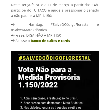
Nesta terça-feira, dia 11 de março, a partir das 14h,
participe do TUITAÇO e ajude a pressionar o Senado
a não pautar a MP 1.150:
📢 Hashtag: #SalveOCódigoFlorestal e
#SalveAMataAtlântica
📢 Frase: DIGA NÃO À MP 1150
📢 Acesse o
banco de tuítes e cards