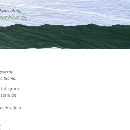
governo
do bioma.
e integram
 série de
celebrado o
s