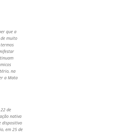
ber que a
 de muito
 termos
nifestar
ntinuam
êmicos
tério, na
er a Mata
 22 de
ação nativa
 dispositivo
rio, em 25 de