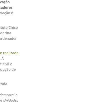
rvação
isadores
.
criação é
ituto Chico
 Marina
oordenador
e realizada
. A
 civil e
rodução de
genda
ndamental e
as Unidades