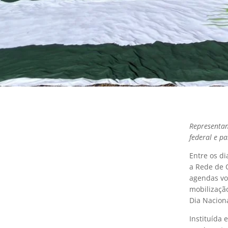
Representan
federal e p
Entre os d
a Rede de 
agendas vol
mobilizaçã
Dia Nacion
Instituída