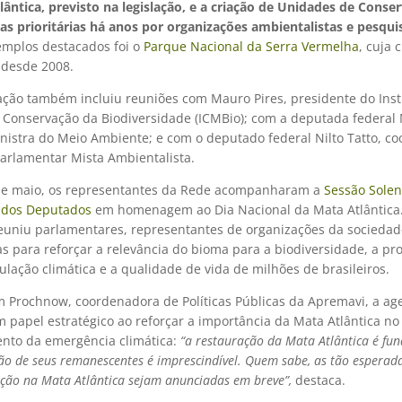
lântica, previsto na legislação, e a criação de Unidades de Conse
as prioritárias há anos por organizações ambientalistas e pesqu
mplos destacados foi o
Parque Nacional da Serra Vermelha
, cuja 
desde 2008.
ção também incluiu reuniões com Mauro Pires, presidente do Inst
Conservação da Biodiversidade (ICMBio); com a deputada federal
inistra do Meio Ambiente; e com o deputado federal Nilto Tatto, c
Parlamentar Mista Ambientalista.
de maio, os representantes da Rede acompanharam a
Sessão Solen
 dos Deputados
em homenagem ao Dia Nacional da Mata Atlântica
euniu parlamentares, representantes de organizações da sociedade
as para reforçar a relevância do bioma para a biodiversidade, a p
ulação climática e a qualidade de vida de milhões de brasileiros.
m Prochnow, coordenadora de Políticas Públicas da Apremavi, a a
 papel estratégico ao reforçar a importância da Mata Atlântica no
nto da emergência climática:
“a restauração da Mata Atlântica é fu
ão de seus remanescentes é imprescindível. Quem sabe, as tão esperad
ção na Mata Atlântica sejam anunciadas em breve”,
destaca.