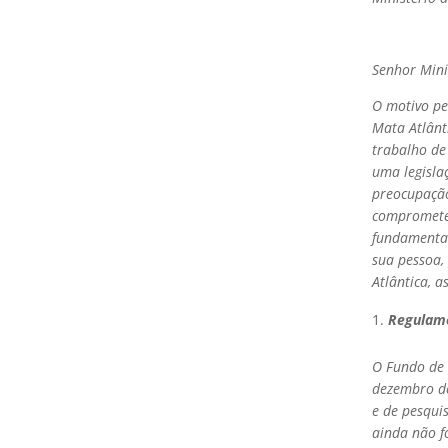
Senhor Mini
O motivo pe
Mata Atlânt
trabalho de
uma legisla
preocupação
comprometen
fundamentai
sua pessoa,
Atlântica, a
Regulame
O Fundo de 
dezembro de
e de pesquis
ainda não fo