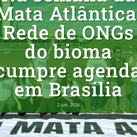
Mata Atlântica
Rede de ONGs
do bioma
cumpre agend
em Brasília
2 jun, 2026