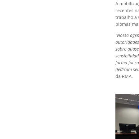
A mobiliza
recentes n
trabalho a 
biomas mai
“Nossa agen
autoridades
sobre quase
sensibilida
forma foi c
dedicam seu
da RMA.