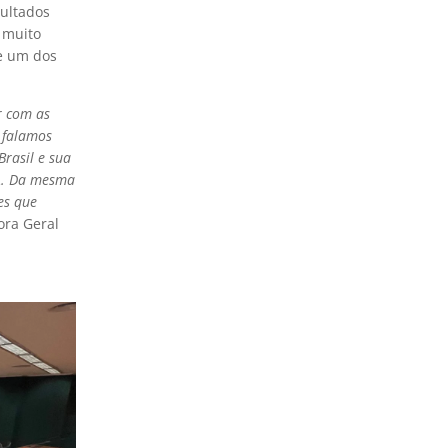
sultados
 muito
de um dos
r com as
 falamos
rasil e sua
A. Da mesma
es que
ora Geral