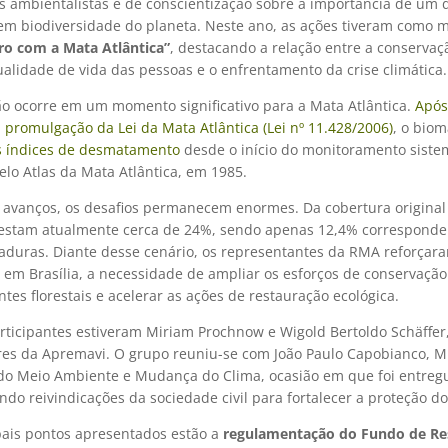
 ambientalistas e de conscientização sobre a importância de um 
 em biodiversidade do planeta. Neste ano, as ações tiveram como 
uro com a Mata Atlântica”
, destacando a relação entre a conservaç
alidade de vida das pessoas e o enfrentamento da crise climática.
ão ocorre em um momento significativo para a Mata Atlântica.
Após
promulgação da Lei da Mata Atlântica (Lei nº 11.428/2006)
, o biom
 índices de desmatamento
desde o início do monitoramento siste
elo Atlas da Mata Atlântica, em 1985.
 avanços, os desafios permanecem enormes. Da cobertura original
 restam atualmente cerca de 24%, sendo apenas 12,4% corresponde
maduras. Diante desse cenário, os representantes da RMA reforçar
 em Brasília, a necessidade de ampliar os esforços de conservação
es florestais e acelerar as ações de restauração ecológica.
articipantes estiveram Miriam Prochnow e Wigold Bertoldo Schäffer
es da Apremavi. O grupo reuniu-se com João Paulo Capobianco, Mi
 do Meio Ambiente e Mudança do Clima, ocasião em que foi entre
ndo reivindicações da sociedade civil para fortalecer a proteção d
pais pontos apresentados estão a
regulamentação do Fundo de Re