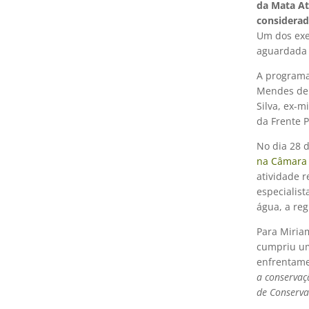
da Mata At
considerad
Um dos exe
aguardada 
A programa
Mendes de 
Silva, ex-m
da Frente 
No dia 28 
na Câmara
atividade r
especialist
água, a reg
Para Miria
cumpriu um
enfrentame
a conservaç
de Conserva