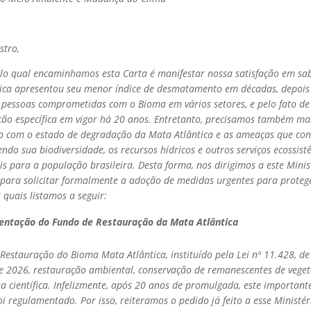
stro,
lo qual encaminhamos esta Carta é manifestar nossa satisfação em sa
ica apresentou seu menor índice de desmatamento em décadas, depois
 pessoas comprometidas com o Bioma em vários setores, e pelo fato de
ção específica em vigor há 20 anos. Entretanto, precisamos também ma
 com o estado de degradação da Mata Atlântica e as ameaças que co
do sua biodiversidade, os recursos hídricos e outros serviços ecossist
s para a população brasileira. Desta forma, nos dirigimos a este Minis
 para solicitar formalmente a adoção de medidas urgentes para proteg
s quais listamos a seguir:
ntação do Fundo de Restauração da Mata Atlântica
Restauração do Bioma Mata Atlântica, instituído pela Lei nº 11.428, de
 2026, restauração ambiental, conservação de remanescentes de veget
a científica. Infelizmente, após 20 anos de promulgada, este importante
i regulamentado. Por isso, reiteramos o pedido já feito a esse Ministé