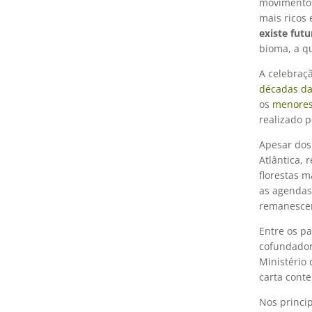
movimentos
mais ricos
existe fut
bioma, a qu
A celebraç
décadas da 
os
menores
realizado p
Apesar dos
Atlântica,
florestas 
as agendas
remanescent
Entre os p
cofundador
Ministério
carta conte
Nos princi