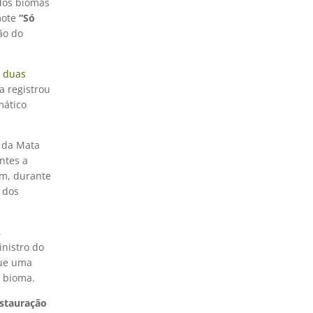
dos biomas
mote
“Só
ão do
 duas
a registrou
mático
 da Mata
ntes a
am, durante
 dos
,
nistro do
gue uma
o bioma.
stauração