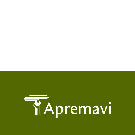
Tinturaria lança dejetos industriais no rio Dona
Luiza em Atalanta, cometendo um dos maiores
crimes ambientais já ocorridos no município.