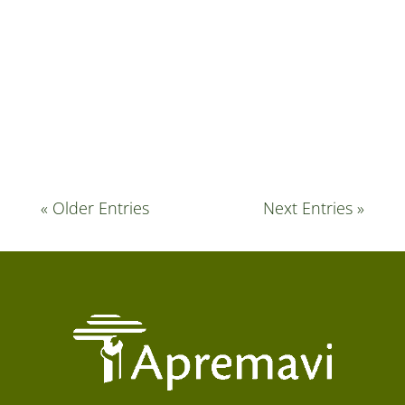
Solo (15/04), coloca em foco a importância da
recuperação e proteção deste elemento para a
restauração das florestas e promoção de
atividades econômicas sustentáveis. Um...
« Older Entries
Next Entries »