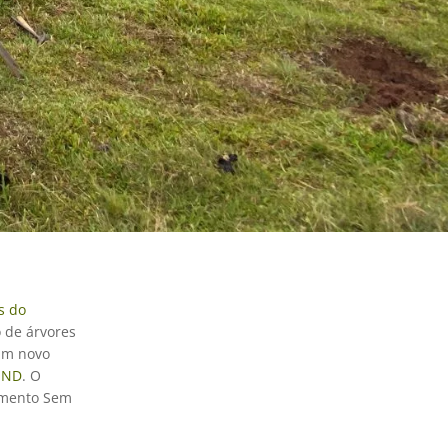
s do
o de árvores
 um novo
UND
. O
vimento Sem