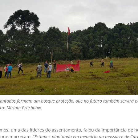
antadas formam um bosque proteção, que no futuro também servirá p
oto: Miriam Prochnow.
mos, uma das líderes do assentamento, falou da importância de
 que morreram. “
Estamos plantando em memória ao massacre de Cara