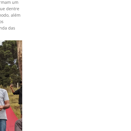
formam um
que dentre
 modo, além
os
enda das