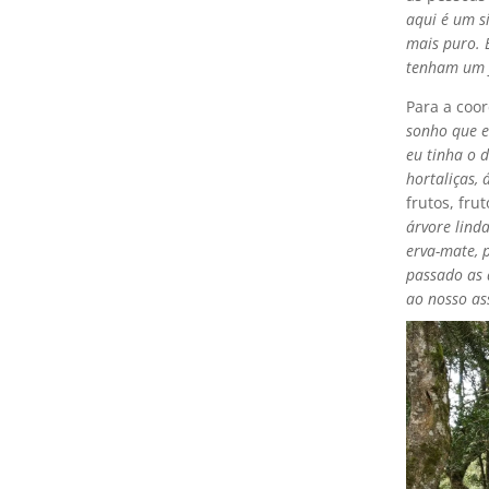
aqui é um s
mais puro. 
tenham um f
Para a coor
sonho que e
eu tinha o d
hortaliças, 
frutos, fru
árvore lind
erva-mate, 
passado as 
ao nosso a