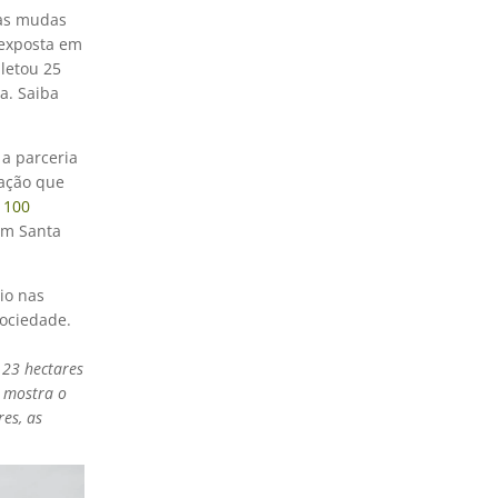
das mudas
 exposta em
letou 25
a. Saiba
 a parceria
ração que
r
100
Em Santa
io nas
sociedade.
 23 hectares
e mostra o
es, as