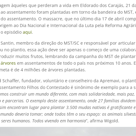
em àqueles que perderam a vida em Eldorado dos Carajás, 21 
 ao assentamento foram plantadas em torno da bandeira do MST,
 do assentamento. O massacre, que no último dia 17 de abril comp
rigem ao Dia Nacional e Internacional da Luta pela Reforma Agrári
 o episódio
aqui
.
 Santin, membro da direção do MST/SC e responsável por articular
ou no plantio, essa ação deve ser apenas o começo de uma colabo
produzir muitos frutos, lembrando da campanha do MST de planta
 árvores
em assentamentos de todo o país nos próximos 10 anos. 
meta é de 4 milhões de árvores plantadas.
 Schaffer, fundador, voluntário e conselheiro da Apremavi, o plant
Assentamento Filhos do Contestado é sinônimo de exemplo para a 
amos construir um mundo diferente, com mais solidariedade, mais paz,
o e parcerias. O exemplo deste assentamento, onde 27 famílias dividem
im encontram lugar para plantar 3.500 mudas nativas é gratificante 
mundo deveria tomar; onde todos têm o seu espaço: os animais silvestr
s seres humanos. Todos vivendo em harmonia
”, afirma Wigold.