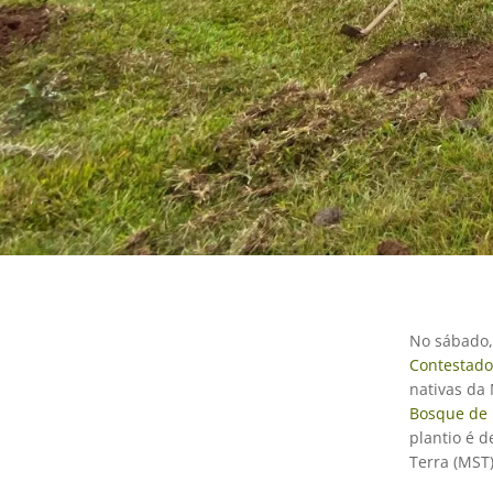
No sábado,
Contestado
nativas da
Bosque de 
plantio é 
Terra (MST)