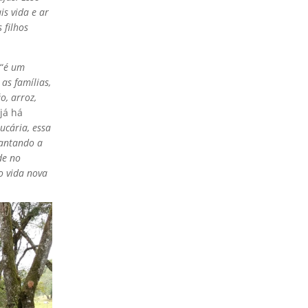
s vida e ar
 filhos
“
é um
as famílias,
o, arroz,
já há
ucária, essa
lantando a
de no
o vida nova