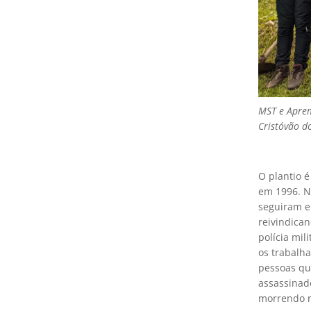
MST e Aprem
Cristóvão do
O plantio 
em 1996. N
seguiram e
reivindica
polícia mil
os trabalha
pessoas qu
assassinado
morrendo n