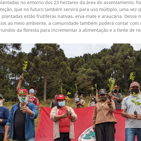
lantadas no entorno dos 23 hectares da área do assentamento, 
teção, que no futuro também servirá para uso múltiplo, uma vez 
 plantadas estão frutíferas nativas, erva-mate e araucária. Desse
cios ao meio ambiente, a comunidade também poderá contar com 
riundos da floresta para incrementar a alimentação e a fonte de r