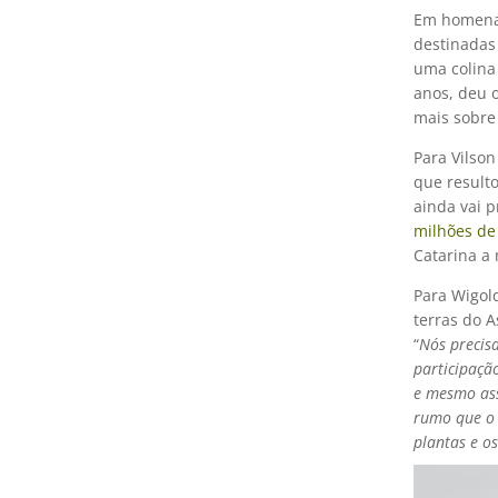
Em homenag
destinadas
uma colina
anos, deu o
mais sobre
Para Vilson
que result
ainda vai 
milhões de
Catarina a 
Para Wigold
terras do 
“
Nós precis
participaçã
e mesmo ass
rumo que o 
plantas e o