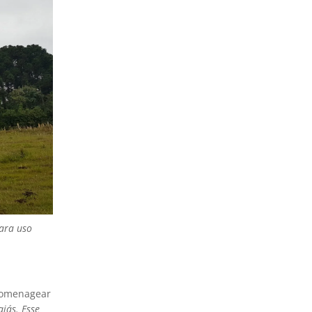
ara uso
 homenagear
jás. Esse