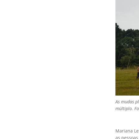
As mudas pl
múltiplo
. F
Mariana Le
as pessoas