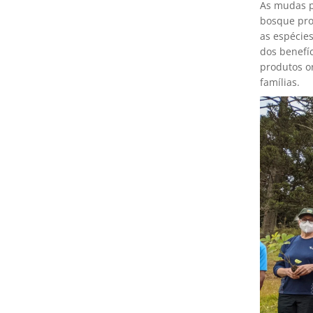
As mudas p
bosque pro
as espécies
dos benefí
produtos o
famílias.