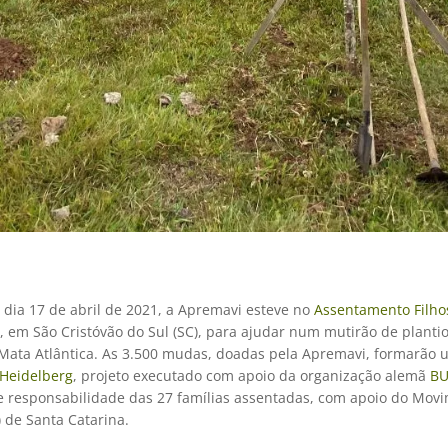
 dia 17 de abril de 2021, a Apremavi esteve no
Assentamento Filho
, em São Cristóvão do Sul (SC), para ajudar num mutirão de planti
 Mata Atlântica. As 3.500 mudas, doadas pela Apremavi, formarão
Heidelberg
, projeto executado com apoio da organização alemã
B
de responsabilidade das 27 famílias assentadas, com apoio do Mo
 de Santa Catarina.