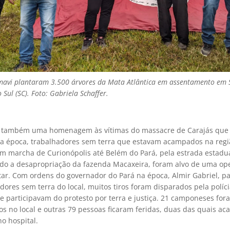
avi plantaram 3.500 árvores da Mata Atlântica em assentamento em 
 Sul (SC). Foto: Gabriela Schaffer.
é também uma homenagem às vítimas do massacre de Carajás que
a época, trabalhadores sem terra que estavam acampados na regi
m marcha de Curionópolis até Belém do Pará, pela estrada estadua
ndo a desapropriação da fazenda Macaxeira, foram alvo de uma op
itar. Com ordens do governador do Pará na época, Almir Gabriel, par
dores sem terra do local, muitos tiros foram disparados pela políci
e participavam do protesto por terra e justiça. 21 camponeses for
s no local e outras 79 pessoas ficaram feridas, duas das quais ac
o hospital.