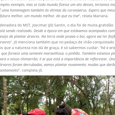
imples exemplo, mas se todo mundo fizesse um ato desses, teríamos mai
É uma homenagem também às vítimas do coronavírus. Espero que meus
uturo melhor, um mundo melhor, do que eu tive
”, relata Mariana.
denadora do MST, Joscimar (Jô) Santin, o dia foi de muita gratidão: 
stá sendo realizado. Desde a época em que estávamos acampados com 
esejo de plantar árvores. Na terra onde pisava o boi, agora vai ter feijã
árvores
”. Jô menciona também que no pedaço de chão conquistado 
tos que a natureza nos dá de graça, é só sabermos cuidar:
“há a ara
a que fornece uma semente maravilhosa, o pinhão. Também estamos p
para o nosso chimarrão; é aí que está a importância de reflorestar. On
árvores foram derrubadas, vamos plantar novamente, mudas que darã
ssentamento
”, completa Jô.