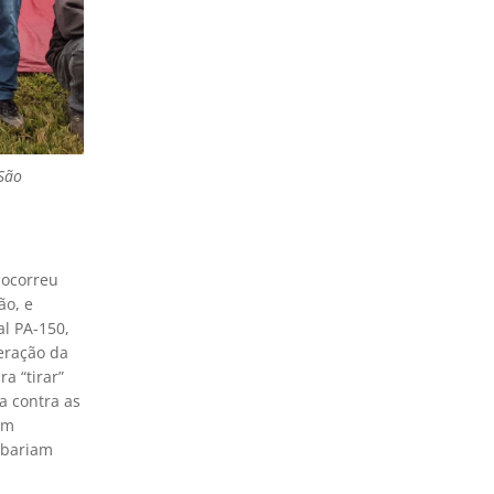
São
 ocorreu
ão, e
l PA-150,
eração da
a “tirar”
a contra as
am
abariam