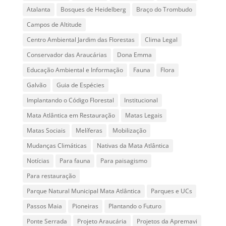
Atalanta
Bosques de Heidelberg
Braço do Trombudo
Campos de Altitude
Centro Ambiental Jardim das Florestas
Clima Legal
Conservador das Araucárias
Dona Emma
Educação Ambiental e Informação
Fauna
Flora
Galvão
Guia de Espécies
Implantando o Código Florestal
Institucional
Mata Atlântica em Restauração
Matas Legais
Matas Sociais
Melíferas
Mobilização
Mudanças Climáticas
Nativas da Mata Atlântica
Notícias
Para fauna
Para paisagismo
Para restauração
Parque Natural Municipal Mata Atlântica
Parques e UCs
Passos Maia
Pioneiras
Plantando o Futuro
Ponte Serrada
Projeto Araucária
Projetos da Apremavi