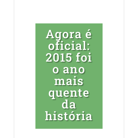
Agora é
oficial:
2015 foi
o ano
mais
quente
da
história