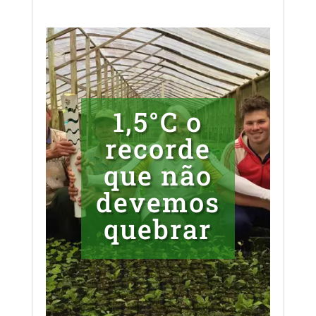
1,5°C o
recorde
que não
devemos
quebrar