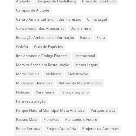
Atalanta
Bosques de Heidelberg
Braço do Trombudo
Campos de Altitude
Centro Ambiental Jardim das Florestas
Clima Legal
Conservador das Araucárias
Dona Emma
Educação Ambiental e Informação
Fauna
Flora
Galvão
Guia de Espécies
Implantando o Código Florestal
Institucional
Mata Atlântica em Restauração
Matas Legais
Matas Sociais
Melíferas
Mobilização
Mudanças Climáticas
Nativas da Mata Atlântica
Notícias
Para fauna
Para paisagismo
Para restauração
Parque Natural Municipal Mata Atlântica
Parques e UCs
Passos Maia
Pioneiras
Plantando o Futuro
Ponte Serrada
Projeto Araucária
Projetos da Apremavi