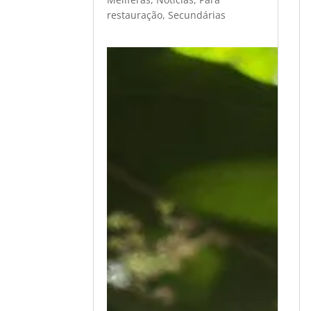
restauração
,
Secundárias