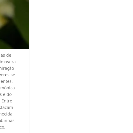
das de
rimavera
miração
vores se
entes,
rmônica
s e do
. Entre
estacam-
nhecida
obinhas
co.