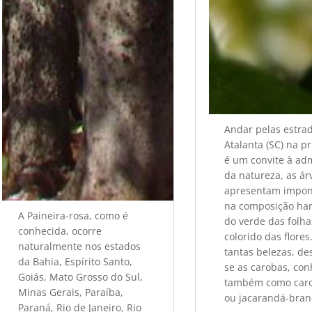
Andar pelas estra
Atalanta (SC) na p
é um convite à ad
da natureza, as ár
apresentam impon
na composição ha
A Paineira-rosa, como é
do verde das folha
conhecida, ocorre
colorido das flores
naturalmente nos estados
tantas belezas, d
da Bahia, Espírito Santo,
se as carobas, co
Goiás, Mato Grosso do Sul,
também como car
Minas Gerais, Paraíba,
ou jacarandá-bran
Paraná, Rio de Janeiro, Rio