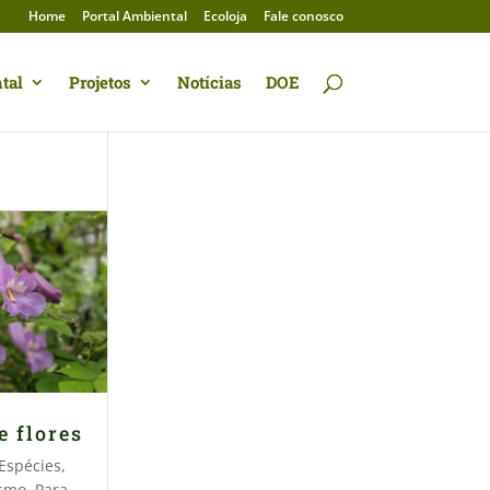
Home
Portal Ambiental
Ecoloja
Fale conosco
tal
Projetos
Notícias
DOE
e flores
Espécies
,
ismo
,
Para