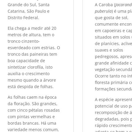
Grande do Sul, Santa
A Caroba (
Jacaran
Catarina, São Paulo e
puberula
) é uma p
Distrito Federal.
que gosta de sol,
comumente encon
Ela chega a medir até 20
em capoeiras e ca
metros de altura, tem o
situados em solos
tronco cinzento-
de planícies, acliv
esverdeado com estrias. O
suaves e solos
tronco das paineiras tem
pedregosos, apre
boa capacidade de
grande afinidade 
sintetizar clorofila, isto
vegetação secundá
auxilia o crescimento
Ocorre tanto no in
mesmo quando a árvore
floresta primária
está despida de folhas.
formações secundá
As folhas caem na época
A espécie apresen
da floração. São grandes,
potencial de uso p
com cinco pétalas rosadas
recomposição de á
com pintas vermelhas e
degradadas, pois 
bordas brancas. Há uma
rápido cresciment
variedade menos comum,
adapta-se bem a s