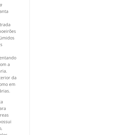
da
lanta
trada
poeirões
 úmidos
es
sentando
com a
ria.
terior da
 como em
rias.
ta
ara
reas
possui
o,
olos