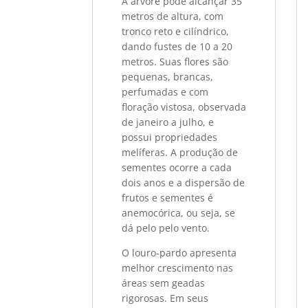
A árvore pode alcançar 35
metros de altura, com
tronco reto e cilíndrico,
dando fustes de 10 a 20
metros. Suas flores são
pequenas, brancas,
perfumadas e com
floração vistosa, observada
de janeiro a julho, e
possui propriedades
melíferas. A produção de
sementes ocorre a cada
dois anos e a dispersão de
frutos e sementes é
anemocórica, ou seja, se
dá pelo pelo vento.
O louro-pardo apresenta
melhor crescimento nas
áreas sem geadas
rigorosas. Em seus