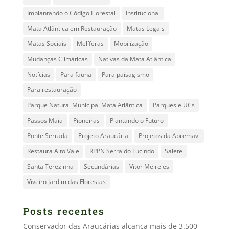
Implantando o Código Florestal
Institucional
Mata Atlântica em Restauração
Matas Legais
Matas Sociais
Melíferas
Mobilização
Mudanças Climáticas
Nativas da Mata Atlântica
Notícias
Para fauna
Para paisagismo
Para restauração
Parque Natural Municipal Mata Atlântica
Parques e UCs
Passos Maia
Pioneiras
Plantando o Futuro
Ponte Serrada
Projeto Araucária
Projetos da Apremavi
Restaura Alto Vale
RPPN Serra do Lucindo
Salete
Santa Terezinha
Secundárias
Vitor Meireles
Viveiro Jardim das Florestas
Posts recentes
Conservador das Araucárias alcança mais de 3.500