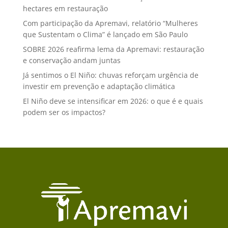
hectares em restauração
Com participação da Apremavi, relatório “Mulheres
que Sustentam o Clima” é lançado em São Paulo
SOBRE 2026 reafirma lema da Apremavi: restauração
e conservação andam juntas
Já sentimos o El Niño: chuvas reforçam urgência de
investir em prevenção e adaptação climática
El Niño deve se intensificar em 2026: o que é e quais
podem ser os impactos?