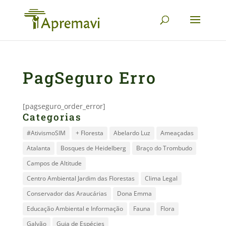
PagSeguro Erro
[pagseguro_order_error]
Categorias
#AtivismoSIM
+ Floresta
Abelardo Luz
Ameaçadas
Atalanta
Bosques de Heidelberg
Braço do Trombudo
Campos de Altitude
Centro Ambiental Jardim das Florestas
Clima Legal
Conservador das Araucárias
Dona Emma
Educação Ambiental e Informação
Fauna
Flora
Galvão
Guia de Espécies