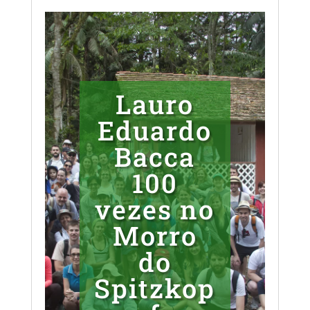
Lauro
Eduardo
Bacca
100
vezes no
Morro
do
Spitzkop