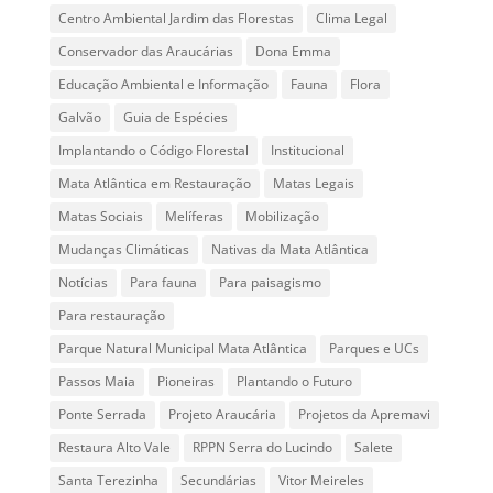
Centro Ambiental Jardim das Florestas
Clima Legal
Conservador das Araucárias
Dona Emma
Educação Ambiental e Informação
Fauna
Flora
Galvão
Guia de Espécies
Implantando o Código Florestal
Institucional
Mata Atlântica em Restauração
Matas Legais
Matas Sociais
Melíferas
Mobilização
Mudanças Climáticas
Nativas da Mata Atlântica
Notícias
Para fauna
Para paisagismo
Para restauração
Parque Natural Municipal Mata Atlântica
Parques e UCs
Passos Maia
Pioneiras
Plantando o Futuro
Ponte Serrada
Projeto Araucária
Projetos da Apremavi
Restaura Alto Vale
RPPN Serra do Lucindo
Salete
Santa Terezinha
Secundárias
Vitor Meireles