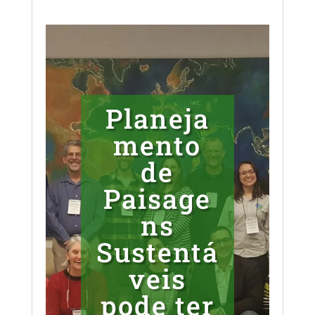
Planeja
mento
de
Paisage
ns
Sustentá
veis
pode ter