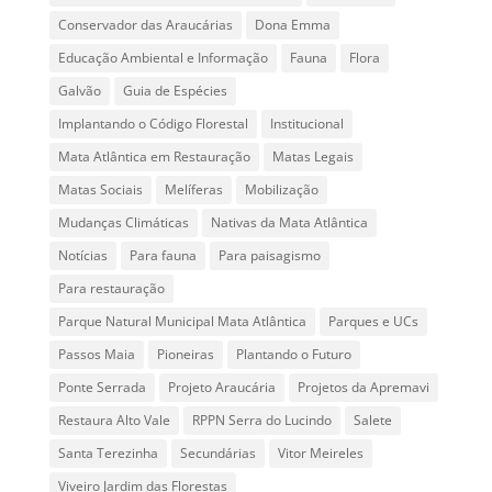
Conservador das Araucárias
Dona Emma
Educação Ambiental e Informação
Fauna
Flora
Galvão
Guia de Espécies
Implantando o Código Florestal
Institucional
Mata Atlântica em Restauração
Matas Legais
Matas Sociais
Melíferas
Mobilização
Mudanças Climáticas
Nativas da Mata Atlântica
Notícias
Para fauna
Para paisagismo
Para restauração
Parque Natural Municipal Mata Atlântica
Parques e UCs
Passos Maia
Pioneiras
Plantando o Futuro
Ponte Serrada
Projeto Araucária
Projetos da Apremavi
Restaura Alto Vale
RPPN Serra do Lucindo
Salete
Santa Terezinha
Secundárias
Vitor Meireles
Viveiro Jardim das Florestas