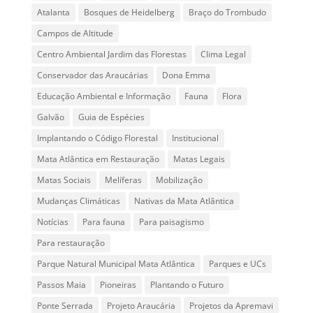
Atalanta
Bosques de Heidelberg
Braço do Trombudo
Campos de Altitude
Centro Ambiental Jardim das Florestas
Clima Legal
Conservador das Araucárias
Dona Emma
Educação Ambiental e Informação
Fauna
Flora
Galvão
Guia de Espécies
Implantando o Código Florestal
Institucional
Mata Atlântica em Restauração
Matas Legais
Matas Sociais
Melíferas
Mobilização
Mudanças Climáticas
Nativas da Mata Atlântica
Notícias
Para fauna
Para paisagismo
Para restauração
Parque Natural Municipal Mata Atlântica
Parques e UCs
Passos Maia
Pioneiras
Plantando o Futuro
Ponte Serrada
Projeto Araucária
Projetos da Apremavi