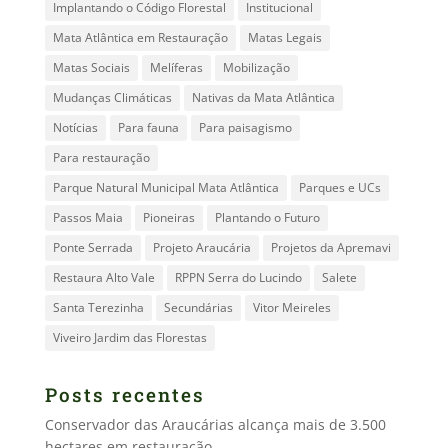
Implantando o Código Florestal
Institucional
Mata Atlântica em Restauração
Matas Legais
Matas Sociais
Melíferas
Mobilização
Mudanças Climáticas
Nativas da Mata Atlântica
Notícias
Para fauna
Para paisagismo
Para restauração
Parque Natural Municipal Mata Atlântica
Parques e UCs
Passos Maia
Pioneiras
Plantando o Futuro
Ponte Serrada
Projeto Araucária
Projetos da Apremavi
Restaura Alto Vale
RPPN Serra do Lucindo
Salete
Santa Terezinha
Secundárias
Vitor Meireles
Viveiro Jardim das Florestas
Posts recentes
Conservador das Araucárias alcança mais de 3.500
hectares em restauração