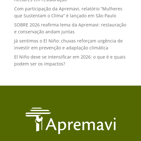
Com participação da Apremavi, relatório “Mulheres
que Sustentam o Clima” é lançado em São Paulo
SOBRE 2026 reafirma lema da Apremavi: restauração
e conservação andam juntas
Já sentimos o El Niño: chuvas reforçam urgência de
investir em prevenção e adaptação climática
El Niño deve se intensificar em 2026: o que é e quais
podem ser os impactos?