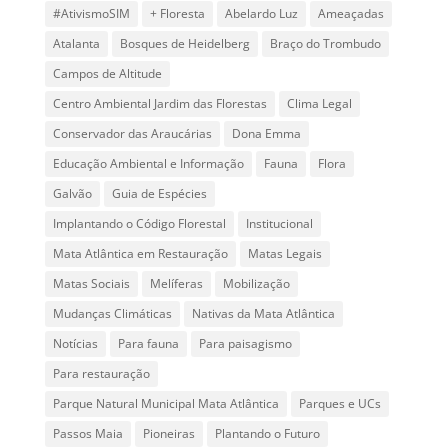
#AtivismoSIM
+ Floresta
Abelardo Luz
Ameaçadas
Atalanta
Bosques de Heidelberg
Braço do Trombudo
Campos de Altitude
Centro Ambiental Jardim das Florestas
Clima Legal
Conservador das Araucárias
Dona Emma
Educação Ambiental e Informação
Fauna
Flora
Galvão
Guia de Espécies
Implantando o Código Florestal
Institucional
Mata Atlântica em Restauração
Matas Legais
Matas Sociais
Melíferas
Mobilização
Mudanças Climáticas
Nativas da Mata Atlântica
Notícias
Para fauna
Para paisagismo
Para restauração
Parque Natural Municipal Mata Atlântica
Parques e UCs
Passos Maia
Pioneiras
Plantando o Futuro