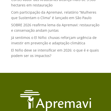
hectares em restauração
Com participação da Apremavi, relatório “Mulheres
que Sustentam o Clima” é lançado em São Paulo
SOBRE 2026 reafirma lema da Apremavi: restauração
e conservação andam juntas
Já sentimos o El Niño: chuvas reforçam urgência de
investir em prevenção e adaptação climática
El Niño deve se intensificar em 2026: o que é e quais
podem ser os impactos?