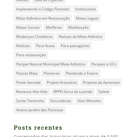
Implantando o Código Florestal
Institucional
Mata Atlântica em Restauração
Matas Legais
Matas Sociais
Melíferas
Mobilização
Mudanças Climáticas
Nativas da Mata Atlântica
Notícias
Para fauna
Para paisagismo
Para restauração
Parque Natural Municipal Mata Atlântica
Parques e UCs
Passos Maia
Pioneiras
Plantando o Futuro
Ponte Serrada
Projeto Araucária
Projetos da Apremavi
Restaura Alto Vale
RPPN Serra do Lucindo
Salete
Santa Terezinha
Secundárias
Vitor Meireles
Viveiro Jardim das Florestas
Posts recentes
Conservador das Araucárias alcança mais de 3.500