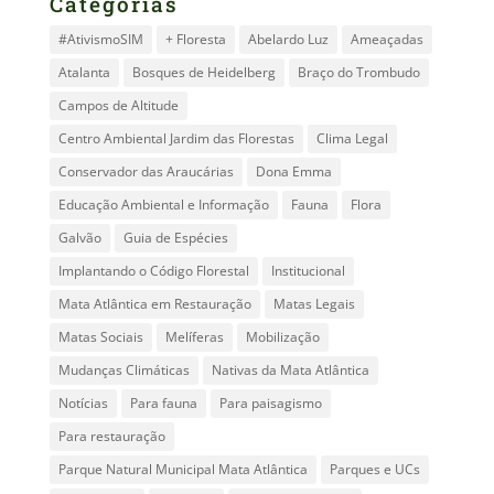
Categorias
#AtivismoSIM
+ Floresta
Abelardo Luz
Ameaçadas
Atalanta
Bosques de Heidelberg
Braço do Trombudo
Campos de Altitude
Centro Ambiental Jardim das Florestas
Clima Legal
Conservador das Araucárias
Dona Emma
Educação Ambiental e Informação
Fauna
Flora
Galvão
Guia de Espécies
Implantando o Código Florestal
Institucional
Mata Atlântica em Restauração
Matas Legais
Matas Sociais
Melíferas
Mobilização
Mudanças Climáticas
Nativas da Mata Atlântica
Notícias
Para fauna
Para paisagismo
Para restauração
Parque Natural Municipal Mata Atlântica
Parques e UCs