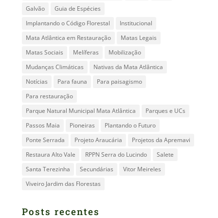
Galvão
Guia de Espécies
Implantando o Código Florestal
Institucional
Mata Atlântica em Restauração
Matas Legais
Matas Sociais
Melíferas
Mobilização
Mudanças Climáticas
Nativas da Mata Atlântica
Notícias
Para fauna
Para paisagismo
Para restauração
Parque Natural Municipal Mata Atlântica
Parques e UCs
Passos Maia
Pioneiras
Plantando o Futuro
Ponte Serrada
Projeto Araucária
Projetos da Apremavi
Restaura Alto Vale
RPPN Serra do Lucindo
Salete
Santa Terezinha
Secundárias
Vitor Meireles
Viveiro Jardim das Florestas
Posts recentes