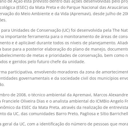
lano de Ação está previsto dentro das ações desenvolvidas pelo pro
cológica (ESEC) da Mata Preta e do Parque Nacional das Araucárias
ervação do Meio Ambiente e da Vida (Apremavi), desde julho de 2
ões.
 para Unidades de Conservação (UC) foi desenvolvida pela The Na
numa importante ferramenta para o monitoramento de áreas de con
ento e é aplicável durante todos os níveis de planejamento. Aliad
 a base para a posterior elaboração do plano de manejo, documento
estabelecimento de metas e prioridades de conservação, bem como 
dos e geridos pelo futuro chefe da unidade.
forma participativa, envolvendo moradores da zona de amortecimen
entidades governamentais e da sociedade civil dos municípios envo
do.
embro de 2008, o técnico ambiental da Apremavi, Marcos Alexandre 
ra Franciele Oliveira Dias e o analista ambiental do ICMBio Angelo F
onômico da ESEC da Mata Preta, através da realização de entrevist
o da UC, das comunidades Barro Preto, Pagliosa e Sítio Barrichell
a geral da UC, com a identificação do número de pessoas que mo