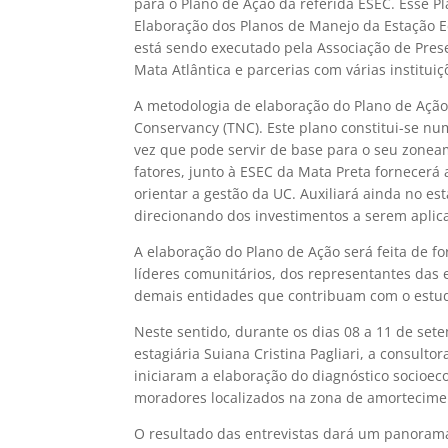
para o Plano de Ação da referida ESEC. Esse P
Elaboração dos Planos de Manejo da Estação E
está sendo executado pela Associação de Pres
Mata Atlântica e parcerias com várias instituiç
A metodologia de elaboração do Plano de Ação
Conservancy (TNC). Este plano constitui-se 
vez que pode servir de base para o seu zoneam
fatores, junto à ESEC da Mata Preta fornecerá
orientar a gestão da UC. Auxiliará ainda no 
direcionando dos investimentos a serem aplica
A elaboração do Plano de Ação será feita de 
líderes comunitários, dos representantes das 
demais entidades que contribuam com o estu
Neste sentido, durante os dias 08 a 11 de set
estagiária Suiana Cristina Pagliari, a consulto
iniciaram a elaboração do diagnóstico socioec
moradores localizados na zona de amorteciment
O resultado das entrevistas dará um panoram