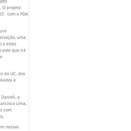
jeto
. O projeto
007, com o PDA
ture
servação, uma
o a estes
 este que irá
no
to da UC, dos
lvidos e
Danieli, a
rancisco Lima,
as com
o.
ram nessas