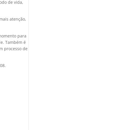
modo de vida,
 mais atenção,
 momento para
ade. Também é
em processo de
08.