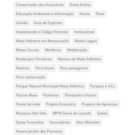
Conservador das Araucárias
Dona Emma
Educação Ambiental e Informação
Fauna
Flora
Galvão
Guia de Espécies
Implantando o Código Florestal
Institucional
Mata Atlântica em Restauração
Matas Legais
Matas Sociais
Melíferas
Mobilização
Mudanças Climáticas
Nativas da Mata Atlântica
Notícias
Para fauna
Para paisagismo
Para restauração
Parque Natural Municipal Mata Atlântica
Parques e UCs
Passos Maia
Pioneiras
Plantando o Futuro
Ponte Serrada
Projeto Araucária
Projetos da Apremavi
Restaura Alto Vale
RPPN Serra do Lucindo
Salete
Santa Terezinha
Secundárias
Vitor Meireles
Viveiro Jardim das Florestas