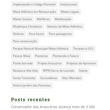
Implantando o Código Florestal
Institucional
Mata Atlântica em Restauração
Matas Legais
Matas Sociais
Melíferas
Mobilização
Mudanças Climáticas
Nativas da Mata Atlântica
Notícias
Para fauna
Para paisagismo
Para restauração
Parque Natural Municipal Mata Atlântica
Parques e UCs
Passos Maia
Pioneiras
Plantando o Futuro
Ponte Serrada
Projeto Araucária
Projetos da Apremavi
Restaura Alto Vale
RPPN Serra do Lucindo
Salete
Santa Terezinha
Secundárias
Vitor Meireles
Viveiro Jardim das Florestas
Posts recentes
Conservador das Araucárias alcança mais de 3.500