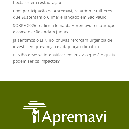
hectares em restauração
Com participação da Apremavi, relatório “Mulheres
que Sustentam o Clima” é lançado em São Paulo
SOBRE 2026 reafirma lema da Apremavi: restauração
e conservação andam juntas
Já sentimos o El Niño: chuvas reforçam urgência de
investir em prevenção e adaptação climática
El Niño deve se intensificar em 2026: o que é e quais
podem ser os impactos?