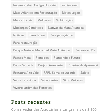
Implantando o Código Florestal
Institucional
Mata Atlântica em Restauração
Matas Legais
Matas Sociais
Melíferas
Mobilização
Mudanças Climáticas
Nativas da Mata Atlântica
Notícias
Para fauna
Para paisagismo
Para restauração
Parque Natural Municipal Mata Atlântica
Parques e UCs
Passos Maia
Pioneiras
Plantando o Futuro
Ponte Serrada
Projeto Araucária
Projetos da Apremavi
Restaura Alto Vale
RPPN Serra do Lucindo
Salete
Santa Terezinha
Secundárias
Vitor Meireles
Viveiro Jardim das Florestas
Posts recentes
Conservador das Araucárias alcança mais de 3.500