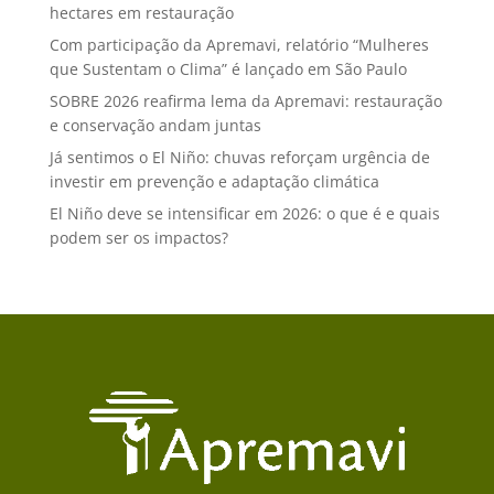
hectares em restauração
Com participação da Apremavi, relatório “Mulheres
que Sustentam o Clima” é lançado em São Paulo
SOBRE 2026 reafirma lema da Apremavi: restauração
e conservação andam juntas
Já sentimos o El Niño: chuvas reforçam urgência de
investir em prevenção e adaptação climática
El Niño deve se intensificar em 2026: o que é e quais
podem ser os impactos?