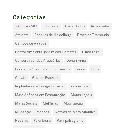
Categorias
#AtivismoSIM
+ Floresta
Abelardo Luz
Ameaçadas
Atalanta
Bosques de Heidelberg
Braço do Trombudo
Campos de Altitude
Centro Ambiental Jardim das Florestas
Clima Legal
Conservador das Araucárias
Dona Emma
Educação Ambiental e Informação
Fauna
Flora
Galvão
Guia de Espécies
Implantando o Código Florestal
Institucional
Mata Atlântica em Restauração
Matas Legais
Matas Sociais
Melíferas
Mobilização
Mudanças Climáticas
Nativas da Mata Atlântica
Notícias
Para fauna
Para paisagismo