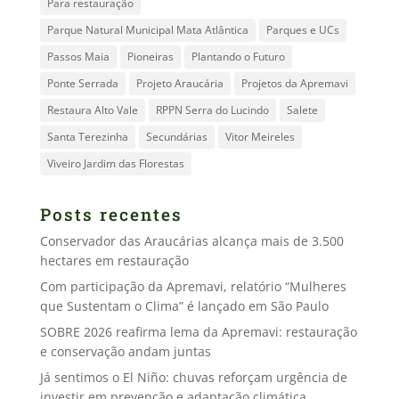
Para restauração
Parque Natural Municipal Mata Atlântica
Parques e UCs
Passos Maia
Pioneiras
Plantando o Futuro
Ponte Serrada
Projeto Araucária
Projetos da Apremavi
Restaura Alto Vale
RPPN Serra do Lucindo
Salete
Santa Terezinha
Secundárias
Vitor Meireles
Viveiro Jardim das Florestas
Posts recentes
Conservador das Araucárias alcança mais de 3.500
hectares em restauração
Com participação da Apremavi, relatório “Mulheres
que Sustentam o Clima” é lançado em São Paulo
SOBRE 2026 reafirma lema da Apremavi: restauração
e conservação andam juntas
Já sentimos o El Niño: chuvas reforçam urgência de
investir em prevenção e adaptação climática