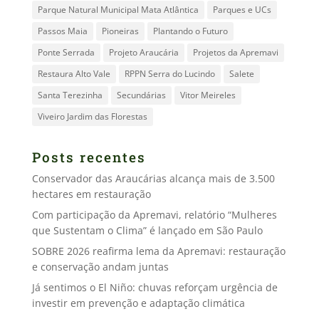
Parque Natural Municipal Mata Atlântica
Parques e UCs
Passos Maia
Pioneiras
Plantando o Futuro
Ponte Serrada
Projeto Araucária
Projetos da Apremavi
Restaura Alto Vale
RPPN Serra do Lucindo
Salete
Santa Terezinha
Secundárias
Vitor Meireles
Viveiro Jardim das Florestas
Posts recentes
Conservador das Araucárias alcança mais de 3.500
hectares em restauração
Com participação da Apremavi, relatório “Mulheres
que Sustentam o Clima” é lançado em São Paulo
SOBRE 2026 reafirma lema da Apremavi: restauração
e conservação andam juntas
Já sentimos o El Niño: chuvas reforçam urgência de
investir em prevenção e adaptação climática