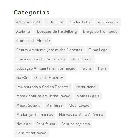
Categorias
#AtivismoSIM
+ Floresta
Abelardo Luz
Ameaçadas
Atalanta
Bosques de Heidelberg
Braço do Trombudo
Campos de Altitude
Centro Ambiental Jardim das Florestas
Clima Legal
Conservador das Araucárias
Dona Emma
Educação Ambiental e Informação
Fauna
Flora
Galvão
Guia de Espécies
Implantando o Código Florestal
Institucional
Mata Atlântica em Restauração
Matas Legais
Matas Sociais
Melíferas
Mobilização
Mudanças Climáticas
Nativas da Mata Atlântica
Notícias
Para fauna
Para paisagismo
Para restauração