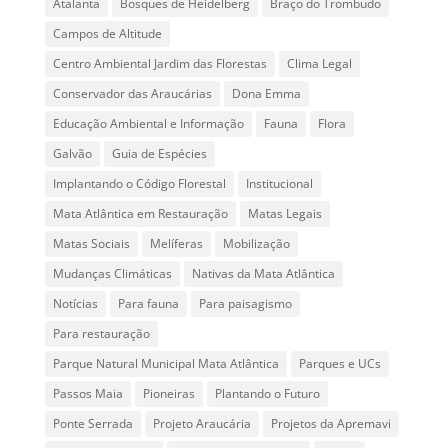
Atalanta
Bosques de Heidelberg
Braço do Trombudo
Campos de Altitude
Centro Ambiental Jardim das Florestas
Clima Legal
Conservador das Araucárias
Dona Emma
Educação Ambiental e Informação
Fauna
Flora
Galvão
Guia de Espécies
Implantando o Código Florestal
Institucional
Mata Atlântica em Restauração
Matas Legais
Matas Sociais
Melíferas
Mobilização
Mudanças Climáticas
Nativas da Mata Atlântica
Notícias
Para fauna
Para paisagismo
Para restauração
Parque Natural Municipal Mata Atlântica
Parques e UCs
Passos Maia
Pioneiras
Plantando o Futuro
Ponte Serrada
Projeto Araucária
Projetos da Apremavi