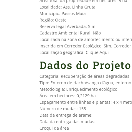
Área total da propriedade em hectares: 5 ha
Localidade: Ass. Linha Gruta
Município: Passos Maia
Região: Oeste
Reserva legal Averbada: Sim
Cadastro Ambiental Rural: Não
Localizada na zona de amortecimento ou inter
Inserida em Corredor Ecológico: Sim. Corredor
Localização geográfica: Clique Aqui
Dados do Projeto
Categoria: Recuperação de áreas degradadas
Tipo: Entorno de riacho/sanga d’água, entorn
Metodologia: Enriquecimento ecológico
Área em hectares: 0,2129 ha
Espaçamento entre linhas e plantas: 4 x 4 met
Número de mudas: 155
Data da entrega de arame:
Data da entrega das mudas:
Croqui da área