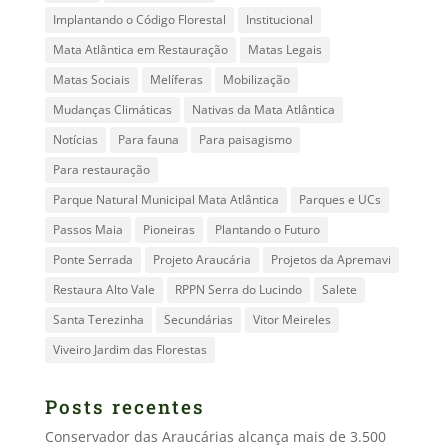
Implantando o Código Florestal
Institucional
Mata Atlântica em Restauração
Matas Legais
Matas Sociais
Melíferas
Mobilização
Mudanças Climáticas
Nativas da Mata Atlântica
Notícias
Para fauna
Para paisagismo
Para restauração
Parque Natural Municipal Mata Atlântica
Parques e UCs
Passos Maia
Pioneiras
Plantando o Futuro
Ponte Serrada
Projeto Araucária
Projetos da Apremavi
Restaura Alto Vale
RPPN Serra do Lucindo
Salete
Santa Terezinha
Secundárias
Vitor Meireles
Viveiro Jardim das Florestas
Posts recentes
Conservador das Araucárias alcança mais de 3.500