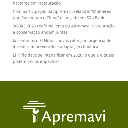
hectares em restauração
Com participação da Apremavi, relatório “Mulheres
que Sustentam o Clima” é lançado em São Paulo
SOBRE 2026 reafirma lema da Apremavi: restauração
e conservação andam juntas
Já sentimos o El Niño: chuvas reforçam urgência de
investir em prevenção e adaptação climática
El Niño deve se intensificar em 2026: o que é e quais
podem ser os impactos?