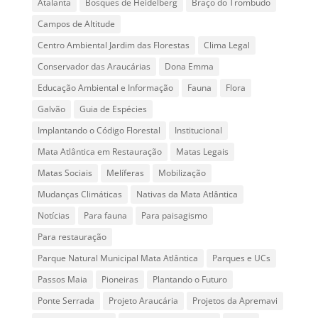
Atalanta
Bosques de Heidelberg
Braço do Trombudo
Campos de Altitude
Centro Ambiental Jardim das Florestas
Clima Legal
Conservador das Araucárias
Dona Emma
Educação Ambiental e Informação
Fauna
Flora
Galvão
Guia de Espécies
Implantando o Código Florestal
Institucional
Mata Atlântica em Restauração
Matas Legais
Matas Sociais
Melíferas
Mobilização
Mudanças Climáticas
Nativas da Mata Atlântica
Notícias
Para fauna
Para paisagismo
Para restauração
Parque Natural Municipal Mata Atlântica
Parques e UCs
Passos Maia
Pioneiras
Plantando o Futuro
Ponte Serrada
Projeto Araucária
Projetos da Apremavi