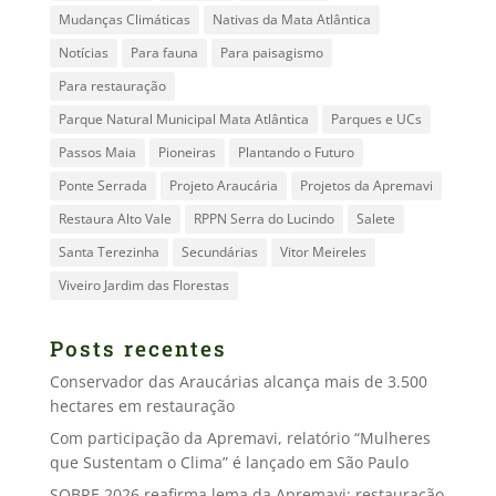
Mudanças Climáticas
Nativas da Mata Atlântica
Notícias
Para fauna
Para paisagismo
Para restauração
Parque Natural Municipal Mata Atlântica
Parques e UCs
Passos Maia
Pioneiras
Plantando o Futuro
Ponte Serrada
Projeto Araucária
Projetos da Apremavi
Restaura Alto Vale
RPPN Serra do Lucindo
Salete
Santa Terezinha
Secundárias
Vitor Meireles
Viveiro Jardim das Florestas
Posts recentes
Conservador das Araucárias alcança mais de 3.500
hectares em restauração
Com participação da Apremavi, relatório “Mulheres
que Sustentam o Clima” é lançado em São Paulo
SOBRE 2026 reafirma lema da Apremavi: restauração