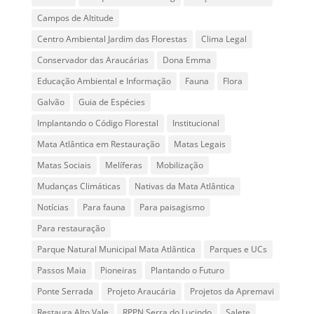
Campos de Altitude
Centro Ambiental Jardim das Florestas
Clima Legal
Conservador das Araucárias
Dona Emma
Educação Ambiental e Informação
Fauna
Flora
Galvão
Guia de Espécies
Implantando o Código Florestal
Institucional
Mata Atlântica em Restauração
Matas Legais
Matas Sociais
Melíferas
Mobilização
Mudanças Climáticas
Nativas da Mata Atlântica
Notícias
Para fauna
Para paisagismo
Para restauração
Parque Natural Municipal Mata Atlântica
Parques e UCs
Passos Maia
Pioneiras
Plantando o Futuro
Ponte Serrada
Projeto Araucária
Projetos da Apremavi
Restaura Alto Vale
RPPN Serra do Lucindo
Salete