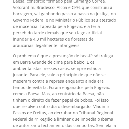
Baesa, consórcio formado pela Camargo Corrêa,
Votorantim, Bradesco, Alcoa e CPFL que construiu a
barragem, vai ganhando passo a passo na Justiça, no
Governo Federal e no Ministério Público seu atestado
de inocência. Tapeada pela Engevix, ela teria
percebido tarde demais que seu lago artificial
inundaria 4,3 mil hectares de florestas de
araucárias, legalmente intangíveis.
O problema é que a presunção de boa-fé só trafega
em Barra Grande de cima para baixo. E os
ambientalistas, nesses casos, sempre estão a
jusante. Para ele, vale o princípio de que não se
mexeram contra a represa enquanto ainda era
tempo de evitá-la. Foram enganados pela Engevix,
como a Baesa. Mas, ao contrário da Baesa, não
tinham o direito de fazer papel de bobos. Foi isso
que resolveu outro dia o desembargador Vladimir
Passos de Freitas, ao derrubar no Tribunal Regional
Federal da 4ª Região a liminar que impedia o Ibama
de autorizar o fechamento das comportas. Sem ela, a