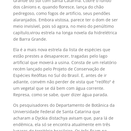
Grande do Sul com Santa Catarina. Cobre o fundo
dos cânions e, quando floresce, lança do chão
pedregoso, como fogos de artifício, seus pendões
alaranjados. Embora vistosa, parece ter o dom de ser
meio invisível, pois só agora, no meio do penúltimo
capítulo,virou estrela na longa novela da hidrelétrica
de Barra Grande.
Ela é a mais nova estrela da lista de espécies que
estão prestes a desaparecer, tragadas pelo lago
artificial que moverá a usina. Consta de um relatório
recém lançado pelo Projeto de Conservação de
Espécies Reófitas no Sul do Brasil. E, antes de ir
adiante, convém não perder de vista que "reófito" é
um vegetal que se dá bem com água corrente.
Represa, como se sabe, quer dizer água parada.
Os pesquisadores do Departamento de Botânica da
Universidade Federal de Santa Catarina que
acharam a Dyckia distachya avisam que, para lá de
endêmica, ela só se encontra atualmente em três
lugares do território brasileiro. Os três ficam no