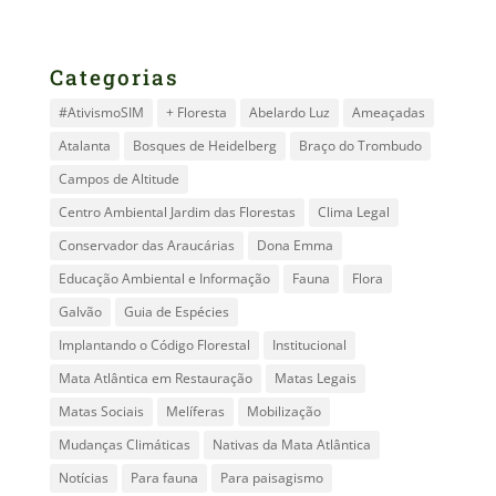
Categorias
#AtivismoSIM
+ Floresta
Abelardo Luz
Ameaçadas
Atalanta
Bosques de Heidelberg
Braço do Trombudo
Campos de Altitude
Centro Ambiental Jardim das Florestas
Clima Legal
Conservador das Araucárias
Dona Emma
Educação Ambiental e Informação
Fauna
Flora
Galvão
Guia de Espécies
Implantando o Código Florestal
Institucional
Mata Atlântica em Restauração
Matas Legais
Matas Sociais
Melíferas
Mobilização
Mudanças Climáticas
Nativas da Mata Atlântica
Notícias
Para fauna
Para paisagismo