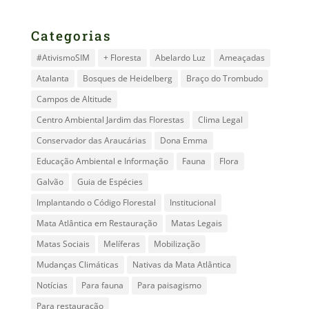
Categorias
#AtivismoSIM
+ Floresta
Abelardo Luz
Ameaçadas
Atalanta
Bosques de Heidelberg
Braço do Trombudo
Campos de Altitude
Centro Ambiental Jardim das Florestas
Clima Legal
Conservador das Araucárias
Dona Emma
Educação Ambiental e Informação
Fauna
Flora
Galvão
Guia de Espécies
Implantando o Código Florestal
Institucional
Mata Atlântica em Restauração
Matas Legais
Matas Sociais
Melíferas
Mobilização
Mudanças Climáticas
Nativas da Mata Atlântica
Notícias
Para fauna
Para paisagismo
Para restauração