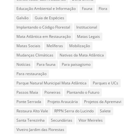
Educação Ambiental e Informação
Fauna
Flora
Galvão
Guia de Espécies
Implantando o Código Florestal
Institucional
Mata Atlântica em Restauração
Matas Legais
Matas Sociais
Melíferas
Mobilização
Mudanças Climáticas
Nativas da Mata Atlântica
Notícias
Para fauna
Para paisagismo
Para restauração
Parque Natural Municipal Mata Atlântica
Parques e UCs
Passos Maia
Pioneiras
Plantando o Futuro
Ponte Serrada
Projeto Araucária
Projetos da Apremavi
Restaura Alto Vale
RPPN Serra do Lucindo
Salete
Santa Terezinha
Secundárias
Vitor Meireles
Viveiro Jardim das Florestas