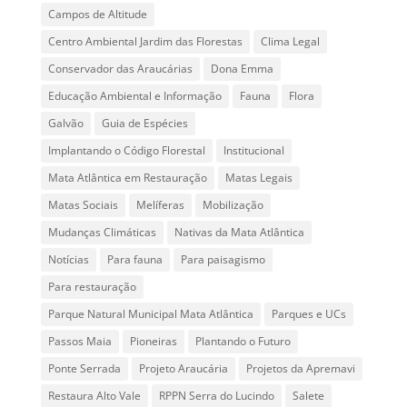
Campos de Altitude
Centro Ambiental Jardim das Florestas
Clima Legal
Conservador das Araucárias
Dona Emma
Educação Ambiental e Informação
Fauna
Flora
Galvão
Guia de Espécies
Implantando o Código Florestal
Institucional
Mata Atlântica em Restauração
Matas Legais
Matas Sociais
Melíferas
Mobilização
Mudanças Climáticas
Nativas da Mata Atlântica
Notícias
Para fauna
Para paisagismo
Para restauração
Parque Natural Municipal Mata Atlântica
Parques e UCs
Passos Maia
Pioneiras
Plantando o Futuro
Ponte Serrada
Projeto Araucária
Projetos da Apremavi
Restaura Alto Vale
RPPN Serra do Lucindo
Salete