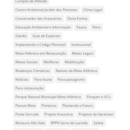
Campos de Altitude
Centro Ambiental Jardim das Florestas
Clima Legal
Conservador das Araucárias
Dona Emma
Educação Ambiental e Informação
Fauna
Flora
Galvão
Guia de Espécies
Implantando o Código Florestal
Institucional
Mata Atlântica em Restauração
Matas Legais
Matas Sociais
Melíferas
Mobilização
Mudanças Climáticas
Nativas da Mata Atlântica
Notícias
Para fauna
Para paisagismo
Para restauração
Parque Natural Municipal Mata Atlântica
Parques e UCs
Passos Maia
Pioneiras
Plantando o Futuro
Ponte Serrada
Projeto Araucária
Projetos da Apremavi
Restaura Alto Vale
RPPN Serra do Lucindo
Salete