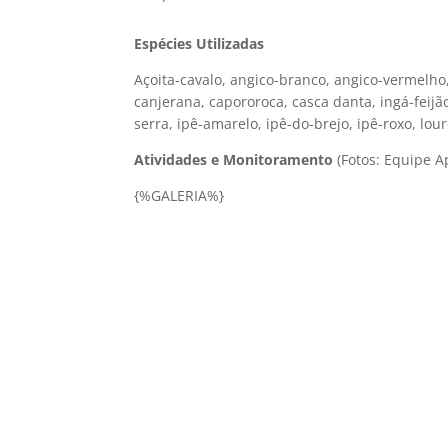
Espécies Utilizadas
Açoita-cavalo, angico-branco, angico-vermelho
canjerana, capororoca, casca danta, ingá-feijão
serra, ipê-amarelo, ipê-do-brejo, ipê-roxo, lou
Atividades e Monitoramento
(Fotos: Equipe 
{%GALERIA%}