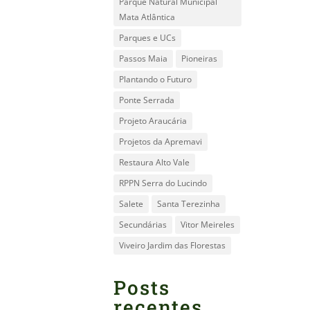
Parque Natural Municipal
Mata Atlântica
Parques e UCs
Passos Maia
Pioneiras
Plantando o Futuro
Ponte Serrada
Projeto Araucária
Projetos da Apremavi
Restaura Alto Vale
RPPN Serra do Lucindo
Salete
Santa Terezinha
Secundárias
Vitor Meireles
Viveiro Jardim das Florestas
Posts
recentes