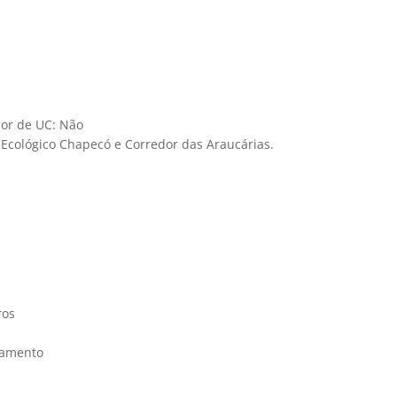
ior de UC: Não
 Ecológico Chapecó e Corredor das Araucárias.
ros
lamento