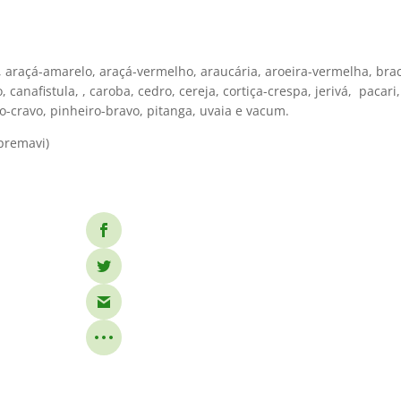
, araçá-amarelo, araçá-vermelho, araucária, aroeira-vermelha, bra
, canafistula, , caroba, cedro, cereja, cortiça-crespa, jerivá, pacari
ro-cravo, pinheiro-bravo, pitanga, uvaia e vacum.
Apremavi)