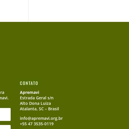
CONTATO
ara
Apremavi
mavi.
Estrada Geral s/n
Alto Dona Luiza
Atalanta, SC – Brasil
info@apremavi.org.br
+55 47 3535-0119