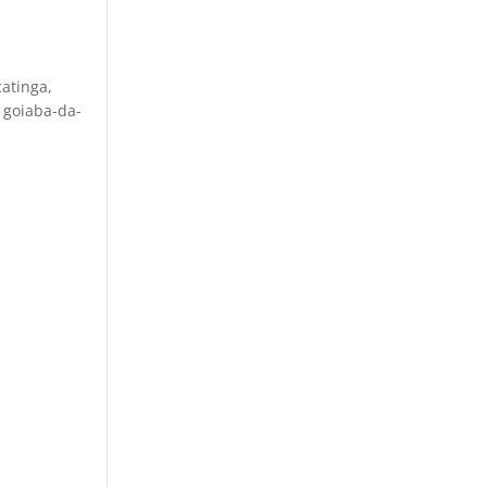
catinga,
, goiaba-da-