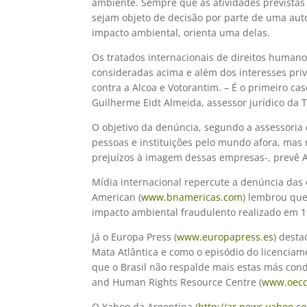
ambiente. Sempre que as atividades previstas
sejam objeto de decisão por parte de uma au
impacto ambiental, orienta uma delas.
Os tratados internacionais de direitos human
consideradas acima e além dos interesses priv
contra a Alcoa e Votorantim. – É o primeiro cas
Guilherme Eidt Almeida, assessor jurídico da T
O objetivo da denúncia, segundo a assessori
pessoas e instituições pelo mundo afora, mas 
prejuízos à imagem dessas empresas-, prevê A
Mídia internacional repercute a denúncia das 
American (
www.bnamericas.com
) lembrou que
impacto ambiental fraudulento realizado em 1
Já o Europa Press (
www.europapress.es
) dest
Mata Atlântica e como o episódio do licenciam
que o Brasil não respalde mais estas más con
and Human Rights Resource Centre (
www.oecd
O Yahoo da Argentina (
http://ar.news.yahoo.c