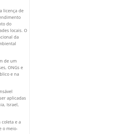
a licença de
eendimento
nto do
des locais. O
cional da
mbiental
am de um
ses, ONGs e
blico e na
nsável
ser aplicadas
a, Israel,
coleta e a
e o meio-