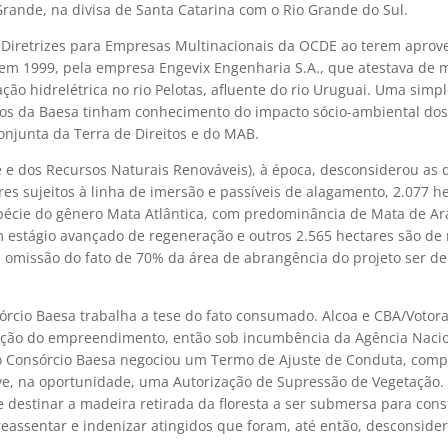
Grande, na divisa de Santa Catarina com o Rio Grande do Sul.
Diretrizes para Empresas Multinacionais da OCDE ao terem aprove
em 1999, pela empresa Engevix Engenharia S.A., que atestava de
ção hidrelétrica no rio Pelotas, afluente do rio Uruguai. Uma simp
ios da Baesa tinham conhecimento do impacto sócio-ambiental do
njunta da Terra de Direitos e do MAB.
e e dos Recursos Naturais Renováveis), à época, desconsiderou as d
es sujeitos à linha de imersão e passíveis de alagamento, 2.077 h
spécie do gênero Mata Atlântica, com predominância de Mata de Ara
m estágio avançado de regeneração e outros 2.565 hectares são de 
a omissão do fato de 70% da área de abrangência do projeto ser d
órcio Baesa trabalha a tese do fato consumado. Alcoa e CBA/Votor
itação do empreendimento, então sob incumbência da Agência Naci
, o Consórcio Baesa negociou um Termo de Ajuste de Conduta, co
, na oportunidade, uma Autorização de Supressão de Vegetação. 
estinar a madeira retirada da floresta a ser submersa para cons
assentar e indenizar atingidos que foram, até então, desconside