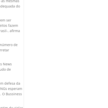
so as mesmas
 adequada do
vem ser
eitos fazem
asil-, afirma
r número de
rretar
ess News
tudo de
em defesa da
s ONGs esperam
l. O Bussiness
antim de violar