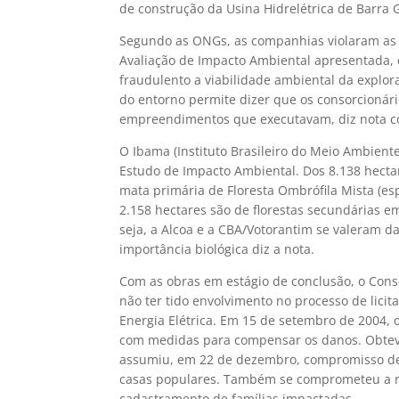
de construção da Usina Hidrelétrica de Barra 
Segundo as ONGs, as companhias violaram as 
Avaliação de Impacto Ambiental apresentada, 
fraudulento a viabilidade ambiental da explora
do entorno permite dizer que os consorcionár
empreendimentos que executavam, diz nota co
O Ibama (Instituto Brasileiro do Meio Ambient
Estudo de Impacto Ambiental. Dos 8.138 hectar
mata primária de Floresta Ombrófila Mista (e
2.158 hectares são de florestas secundárias e
seja, a Alcoa e a CBA/Votorantim se valeram d
importância biológica diz a nota.
Com as obras em estágio de conclusão, o Cons
não ter tido envolvimento no processo de lic
Energia Elétrica. Em 15 de setembro de 2004
com medidas para compensar os danos. Obteve
assumiu, em 22 de dezembro, compromisso de d
casas populares. Também se comprometeu a re
cadastramento de famílias impactadas.