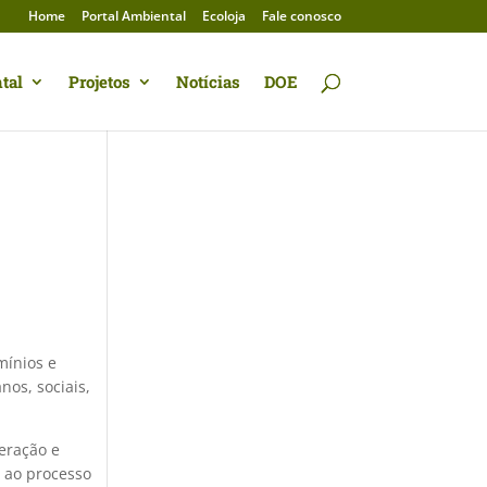
Home
Portal Ambiental
Ecoloja
Fale conosco
tal
Projetos
Notícias
DOE
mínios e
nos, sociais,
eração e
e ao processo