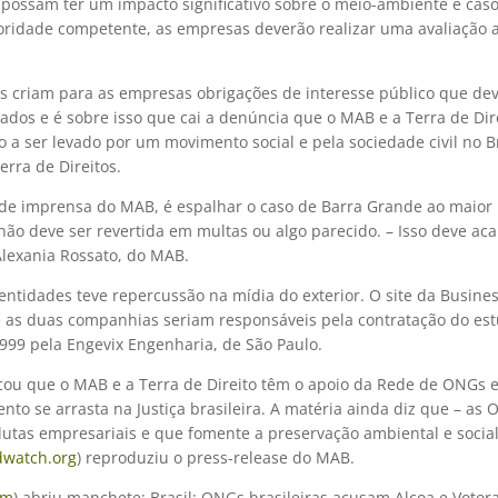
 possam ter um impacto significativo sobre o meio-ambiente e ca
toridade competente, as empresas deverão realizar uma avaliação
os criam para as empresas obrigações de interesse público que de
ados e é sobre isso que cai a denúncia que o MAB e a Terra de Dir
o a ser levado por um movimento social e pela sociedade civil no Br
erra de Direitos.
a de imprensa do MAB, é espalhar o caso de Barra Grande ao maio
não deve ser revertida em multas ou algo parecido. – Isso deve aca
lexania Rossato, do MAB.
entidades teve repercussão na mídia do exterior. O site da Busin
 as duas companhias seriam responsáveis pela contratação do es
999 pela Engevix Engenharia, de São Paulo.
acou que o MAB e a Terra de Direito têm o apoio da Rede de ONGs 
ento se arrasta na Justiça brasileira. A matéria ainda diz que – a
dutas empresariais e que fomente a preservação ambiental e socia
watch.org
) reproduziu o press-release do MAB.
om
) abriu manchete: Brasil: ONGs brasileiras acusam Alcoa e Votor