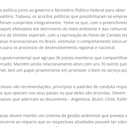
o política junto ao governo e Ministério Público Federal para obter 
vatório. Todavia, os acordos políticos que possibilitaram ao empr
 foram cumpridos integralmente. Teme-se que, com o preenchime
 sejam efetivados em detrimento do meio ambiente e das comunida
rra de Direitos esperam, com a reprovação do Ponto de Contato Na
sas transnacionais no Brasil, estimular o comportamento sócio-a
 para os processos de desenvolvimento regional e nacional.
ão-governamental que agrupa 30 países-membros que compartilh
rcado. Mantém ainda relacionamento ativo com uns 70 outros paí
ernet, tem um papel proeminente em promover o bem no serviço pú
ionais são recomendações, princípios e padrões de conduta respo
sas que operam nos seus países ou que deles são oriundas. Devem 
ses que aderiram ao documento – Argentina, Brasil, Chile, Estôni
esas devem manter um sistema de gestão ambiental que preveja a 
ncerne ao impacto que as respectivas atividades possam ter sobr