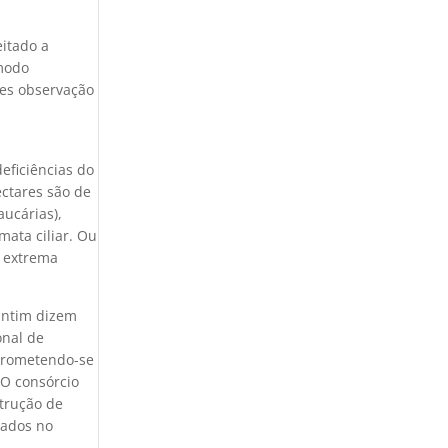
itado a
 modo
les observação
s
eficiências do
ectares são de
ucárias),
mata ciliar. Ou
e extrema
antim dizem
onal de
mprometendo-se
O consórcio
trução de
rados no