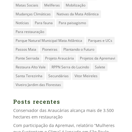
Matas Sociais
Melíferas
Mobilização
Mudanças Climáticas
Nativas da Mata Atlântica
Notícias
Para fauna
Para paisagismo
Para restauração
Parque Natural Municipal Mata Atlântica
Parques e UCs
Passos Maia
Pioneiras
Plantando o Futuro
Ponte Serrada
Projeto Araucária
Projetos da Apremavi
Restaura Alto Vale
RPPN Serra do Lucindo
Salete
Santa Terezinha
Secundárias
Vitor Meireles
Viveiro Jardim das Florestas
Posts recentes
Conservador das Araucárias alcança mais de 3.500
hectares em restauração
Com participação da Apremavi, relatório “Mulheres
que Sustentam o Clima” é lançado em São Paulo