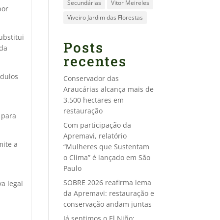
Secundárias
Vitor Meireles
por
Viveiro Jardim das Florestas
bstitui
Posts
nda
recentes
ódulos
Conservador das
Araucárias alcança mais de
3.500 hectares em
restauração
 para
Com participação da
Apremavi, relatório
ite a
“Mulheres que Sustentam
o Clima” é lançado em São
Paulo
SOBRE 2026 reafirma lema
a legal
da Apremavi: restauração e
conservação andam juntas
Já sentimos o El Niño: