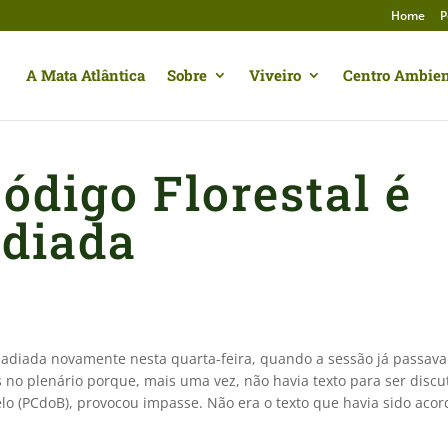
Home
P
A Mata Atlântica
Sobre
Viveiro
Centro Ambien
ódigo Florestal é
diada
oi adiada novamente nesta quarta-feira, quando a sessão já passav
s no plenário porque, mais uma vez, não havia texto para ser discut
elo (PCdoB), provocou impasse. Não era o texto que havia sido aco