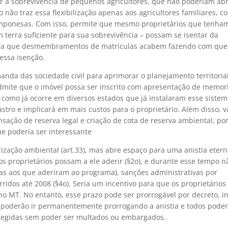
ir a sobrevivência de pequenos agricultores, que não poderiam ab
o não traz essa flexibilização apenas aos agricultores familiares, 
mponesas. Com isso, permite que mesmo proprietários que tenham
 terra suficiente para sua sobrevivência – possam se isentar da
ara que desmembramentos de matrículas acabem fazendo com que
essa isenção.
anda das sociedade civil para aprimorar o planejamento territorial
mite que o imóvel possa ser inscrito com apresentação de memor
, como já ocorre em diversos estados que já instalaram esse sistem
stro e implicará em mais custos para o proprietário. Além disso, v
sação de reserva legal e criação de cota de reserva ambiental, po
 poderia ser interessante
ização ambiental (art.33), mas abre espaço para uma anistia etern
s proprietários possam a ele aderir (§2o), e durante esse tempo n
as aos que aderiram ao programa), sanções administrativas por
ridos até 2008 (§4o). Seria um incentivo para que os proprietários
o MT. No entanto, esse prazo pode ser prorrogável por decreto, in
s poderão ir permanentemente prorrogando a anistia e todos pode
tegidas sem poder ser multados ou embargados.