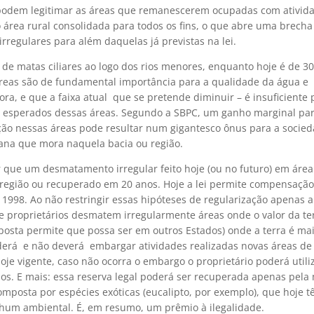
s podem legitimar as áreas que remanescerem ocupadas com ativid
o área rural consolidada para todos os fins, o que abre uma brech
regulares para além daquelas já previstas na lei.
de matas ciliares ao logo dos rios menores, enquanto hoje é de 3
áreas são de fundamental importância para a qualidade da água e
ra, e que a faixa atual  que se pretende diminuir – é insuficiente 
is esperados dessas áreas. Segundo a SBPC, um ganho marginal pa
ação nessas áreas pode resultar num gigantesco ônus para a socie
na que mora naquela bacia ou região.
r que um desmatamento irregular feito hoje (ou no futuro) em área
 região ou recuperado em 20 anos. Hoje a lei permite compensaçã
1998. Ao não restringir essas hipóteses de regularização apenas a
e proprietários desmatem irregularmente áreas onde o valor da te
osta permite que possa ser em outros Estados) onde a terra é mai
derá  e não deverá  embargar atividades realizadas novas áreas de
je vigente, caso não ocorra o embargo o proprietário poderá utili
os. E mais: essa reserva legal poderá ser recuperada apenas pela
composta por espécies exóticas (eucalipto, por exemplo), que hoje 
hum ambiental. É, em resumo, um prêmio à ilegalidade.