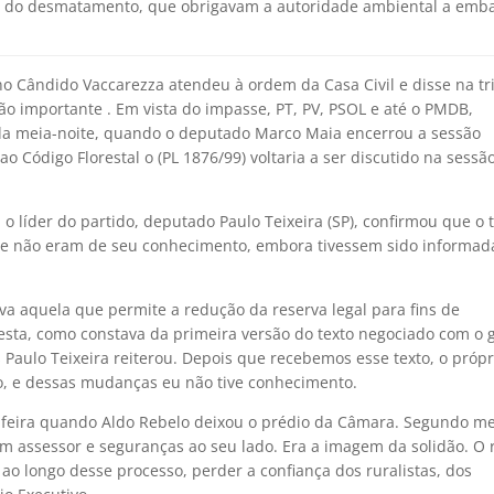
role do desmatamento, que obrigavam a autoridade ambiental a emb
no Cândido Vaccarezza atendeu à ordem da Casa Civil e disse na t
 tão importante . Em vista do impasse, PT, PV, PSOL e até o PMDB,
da meia-noite, quando o deputado Marco Maia encerrou a sessão
o Código Florestal o (PL 1876/99) voltaria a ser discutido na sessã
, o líder do partido, deputado Paulo Teixeira (SP), confirmou que o 
ue não eram de seu conhecimento, embora tivessem sido informad
iva aquela que permite a redução da reserva legal para fins de
resta, como constava da primeira versão do texto negociado com o 
Paulo Teixeira reiterou. Depois que recebemos esse texto, o própr
o, e dessas mudanças eu não tive conhecimento.
-feira quando Aldo Rebelo deixou o prédio da Câmara. Segundo 
om assessor e seguranças ao seu lado. Era a imagem da solidão. O 
ao longo desse processo, perder a confiança dos ruralistas, dos