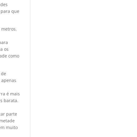
ades
a para que
0 metros.
para
ra os
dade como
 de
o apenas
rra é mais
s barata.
zar parte
 metade
têm muito