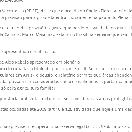
io Executivo.
o Vaccarezza (PT-SP), disse que o projeto do Código Florestal não d
á previsão para a proposta entrar novamente na pauta do Plenári
e oito medidas provisórias (MPs) que perdem a validade no dia 1º 
da Câmara, Marco Maia, não estará no Brasil na semana que vem. E
rio apresentado em plenário.
 de Aldo Rebelo apresentado em plenário
derrubadas a título de pousio (art.3o, III). Ao incluir, no conceit
egulares em APPs), o pousio, o relatório permite que áreas abando
da  possam ser consideradas como consolidadas e, portanto, im
só para agricultura familiar
portância ambiental, deixam de ser consideradas áreas protegida
stas ocupadas até 2008 (art.10 e 12), atividade que hoje é uma da
s não precisem recuperar sua reserva legal (art.13, §7o). Embora o 