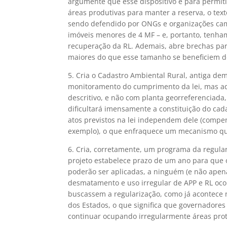
argumente que esse dispositivo é para permit
áreas produtivas para manter a reserva, o text
sendo defendido por ONGs e organizações ca
imóveis menores de 4 MF – e, portanto, tenham
recuperação da RL. Ademais, abre brechas p
maiores do que esse tamanho se beneficiem d
5. Cria o Cadastro Ambiental Rural, antiga dem
monitoramento do cumprimento da lei, mas ad
descritivo, e não com planta georreferenciada
dificultará imensamente a constituição do cada
atos previstos na lei independem dele (compen
exemplo), o que enfraquece um mecanismo que
6. Cria, corretamente, um programa da regular
projeto estabelece prazo de um ano para que o
poderão ser aplicadas, a ninguém (e não apen
desmatamento e uso irregular de APP e RL ocor
buscassem a regularização, como já acontece n
dos Estados, o que significa que governadore
continuar ocupando irregularmente áreas pro