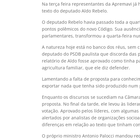
Na terça feira representantes da Apremavi já
texto do deputado Aldo Rebelo.
O deputado Rebelo havia passado toda a quart
pontos polêmicos do novo Código. Sua ausênci
parlamentares, transformou a quarta-feira nu
A natureza hoje está no banco dos réus, sem c
deputado do PSDB paulista que discorda das p
relatório de Aldo fosse aprovado como tinha p
agricultura familiar, que ele diz defender.
Lamentando a falta de proposta para conheci
exportar nada que tenha sido produzido num pa
Enquanto os discursos se sucediam na Câmara, 
proposta. No final da tarde, ele levou às lide
votação. Aprovado pelos líderes, com algumas r
alertados por analistas de organizações socio
diferenças em relação ao texto que tinham co
O próprio ministro Antonio Palocci mandou re