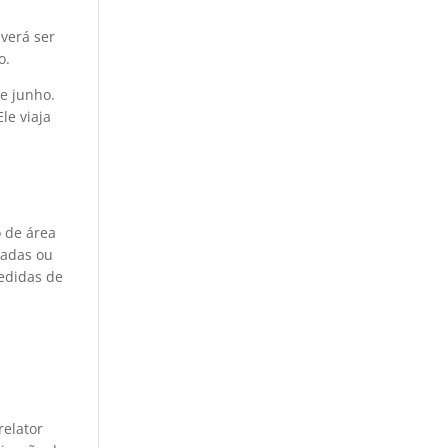
everá ser
o.
de junho.
le viaja
o de área
nadas ou
pedidas de
s
s
relator