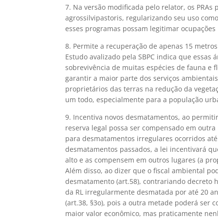
7. Na versão modificada pelo relator, os PRA
agrossilvipastoris, regularizando seu uso com
esses programas possam legitimar ocupações ir
8. Permite a recuperação de apenas 15 metros 
Estudo avalizado pela SBPC indica que essas 
sobrevivência de muitas espécies de fauna e flo
garantir a maior parte dos serviços ambienta
proprietários das terras na redução da veget
um todo, especialmente para a população urba
9. Incentiva novos desmatamentos, ao permiti
reserva legal possa ser compensado em outra
para desmatamentos irregulares ocorridos até 
desmatamentos passados, a lei incentivará qu
alto e as compensem em outros lugares (a prop
Além disso, ao dizer que o fiscal ambiental po
desmatamento (art.58), contrariando decreto ho
da RL irregularmente desmatada por até 20 an
(art.38, §3o), pois a outra metade poderá ser 
maior valor econômico, mas praticamente nen