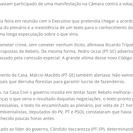
 haviam participado de uma manifestação na Câmara contra a vota
a feira em reunião com o Executivo que pretendia chegar a acord
a do plenário e a inexistência de um texto para o conhecimento d
ma longa especulação sobre o que viria.
ometer crime, sem cometer nenhum ilícito, afirmava Ricardo Trípol
ropostas de Rebelo. Da mesma forma, Pedro Uczai (PT-SC) advertia
assado pela comissão especial: A grande vítima desse novo Código
mento da Casa, Márcio Macêdo (PT-SE) também alertava: Não vamo
ís que derruba florestas para garantir lucros de fazendeiros.
na Casa Civil o governo insistia em tentar fazer Rebelo melhorar 
ranças o que seria o resultado daquelas negociações, o texto pronto
essalvas, o texto foi encaminhado ao plenário, por volta de 21 ho
ambientalistas, deputados do PV, PT e PSOL constataram que havia
nhecido poucas horas antes.
cado ao líder do governo, Cândido Vaccarezza (PT-SP), determinand