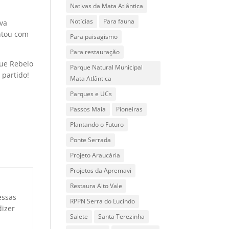
Nativas da Mata Atlântica
Notícias
Para fauna
ava
entou com
Para paisagismo
Para restauração
que Rebelo
Parque Natural Municipal
 partido!
Mata Atlântica
Parques e UCs
Passos Maia
Pioneiras
Plantando o Futuro
Ponte Serrada
Projeto Araucária
Projetos da Apremavi
Restaura Alto Vale
essas
RPPN Serra do Lucindo
dizer
Salete
Santa Terezinha