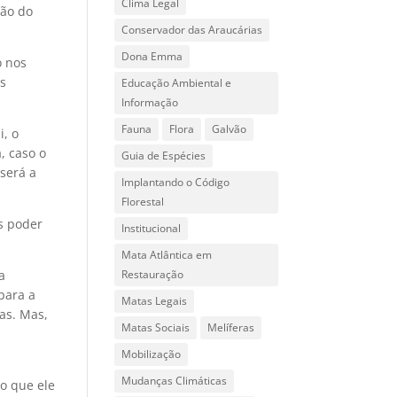
Clima Legal
ção do
Conservador das Araucárias
Dona Emma
o nos
os
Educação Ambiental e
Informação
Fauna
Flora
Galvão
i, o
, caso o
Guia de Espécies
 será a
Implantando o Código
Florestal
s poder
Institucional
Mata Atlântica em
a
Restauração
 para a
Matas Legais
ras. Mas,
Matas Sociais
Melíferas
Mobilização
Mudanças Climáticas
o que ele