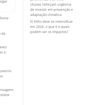
argar
chuvas reforçam urgência
de investir em prevenção e
adaptação climática
ribuna
El Niño deve se intensificar
em 2026: o que é e quais
podem ser os impactos?
o da
texto
as a
governo
io
mensagens
relator