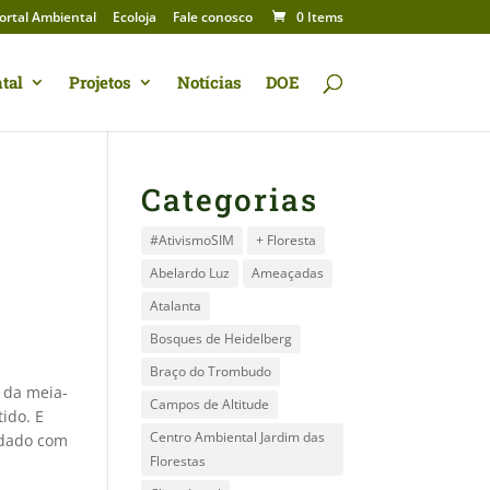
ortal Ambiental
Ecoloja
Fale conosco
0 Items
tal
Projetos
Notícias
DOE
Categorias
#AtivismoSIM
+ Floresta
Abelardo Luz
Ameaçadas
Atalanta
Bosques de Heidelberg
Braço do Trombudo
a da meia-
Campos de Altitude
ido. E
Centro Ambiental Jardim das
rdado com
Florestas