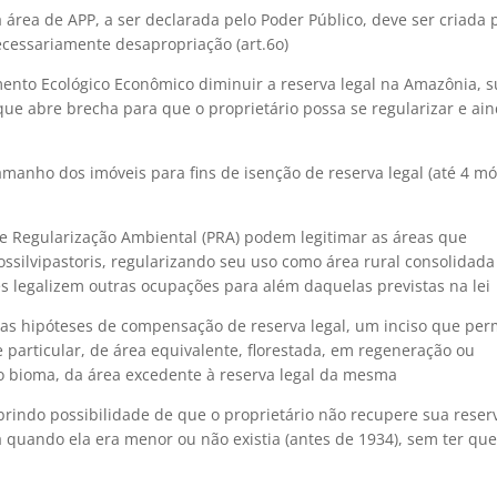
 área de APP, a ser declarada pelo Poder Público, deve ser criada 
necessariamente desapropriação (art.6o)
ento Ecológico Econômico diminuir a reserva legal na Amazônia, su
o que abre brecha para que o proprietário possa se regularizar e ai
tamanho dos imóveis para fins de isenção de reserva legal (até 4 m
e Regularização Ambiental (PRA) podem legitimar as áreas que
ilvipastoris, regularizando seu uso como área rural consolidada
les legalizem outras ocupações para além daquelas previstas na lei
as hipóteses de compensação de reserva legal, um inciso que perm
particular, de área equivalente, florestada, em regeneração ou
 bioma, da área excedente à reserva legal da mesma
rindo possibilidade de que o proprietário não recupere sua reserv
 quando ela era menor ou não existia (antes de 1934), sem ter que