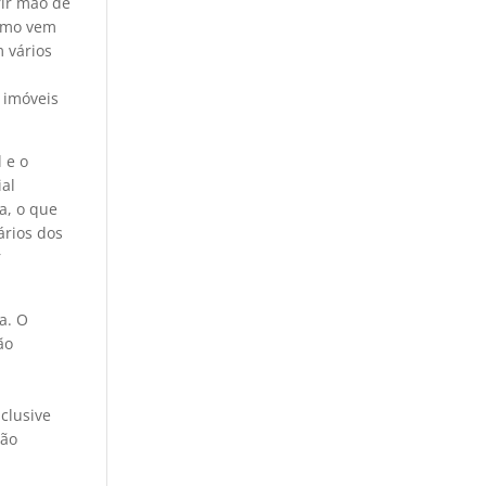
rir mão de
como vem
 vários
 imóveis
 e o
ial
a, o que
ários dos
r
a. O
ão
clusive
rão