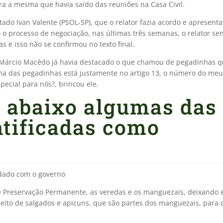
ra a mesma que havia saído das reuniões na Casa Civil.
ado Ivan Valente (PSOL-SP), que o relator fazia acordo e apresent
 o processo de negociação, nas últimas três semanas, o relator s
 e isso não se confirmou no texto final.
árcio Macêdo já havia destacado o que chamou de pegadinhas 
uma das pegadinhas está justamente no artigo 13, o número do meu
ecial para nós?, brincou ele.
o abaixo algumas das
tificadas como
rdado com o governo
 de Preservação Permanente, as veredas e os manguezais, deixando 
eito de salgados e apicuns, que são partes dos manguezais, para 