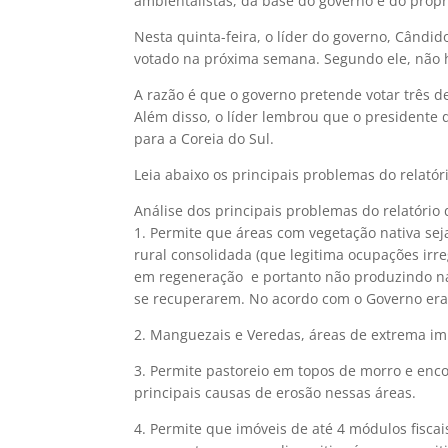
ambientalistas, da base do governo e do própr
Nesta quinta-feira, o líder do governo, Cândid
votado na próxima semana. Segundo ele, não h
A razão é que o governo pretende votar três d
Além disso, o líder lembrou que o presidente 
para a Coreia do Sul.
Leia abaixo os principais problemas do relató
Análise dos principais problemas do relatório
1. Permite que áreas com vegetação nativa sejam 
rural consolidada (que legitima ocupações irr
em regeneração  e portanto não produzindo na
se recuperarem. No acordo com o Governo era 
2. Manguezais e Veredas, áreas de extrema im
3. Permite pastoreio em topos de morro e enco
principais causas de erosão nessas áreas.
4. Permite que imóveis de até 4 módulos fiscai