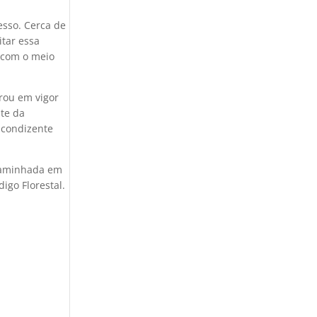
esso. Cerca de
itar essa
 com o meio
rou em vigor
nte da
 condizente
 caminhada em
igo Florestal.