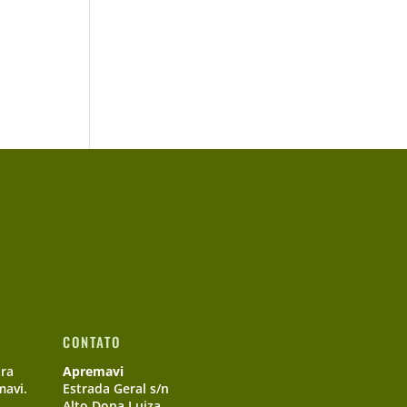
CONTATO
ara
Apremavi
mavi.
Estrada Geral s/n
Alto Dona Luiza