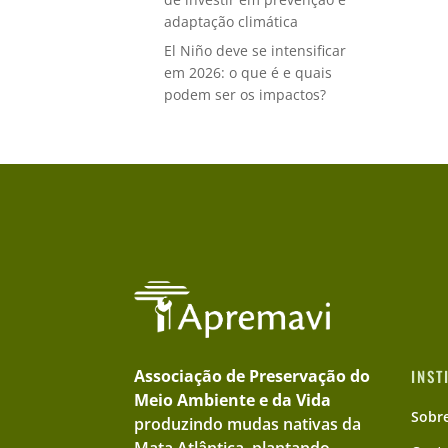
adaptação climática
El Niño deve se intensificar
em 2026: o que é e quais
podem ser os impactos?
Associação de Preservação do
INST
Meio Ambiente e da Vida
Sobr
produzindo mudas nativas da
Mata Atlântica, plantando