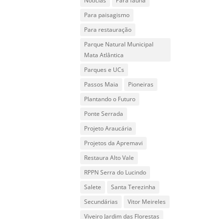
Notícias
Para fauna
Para paisagismo
Para restauração
Parque Natural Municipal
Mata Atlântica
Parques e UCs
Passos Maia
Pioneiras
Plantando o Futuro
Ponte Serrada
Projeto Araucária
Projetos da Apremavi
Restaura Alto Vale
RPPN Serra do Lucindo
Salete
Santa Terezinha
Secundárias
Vitor Meireles
Viveiro Jardim das Florestas