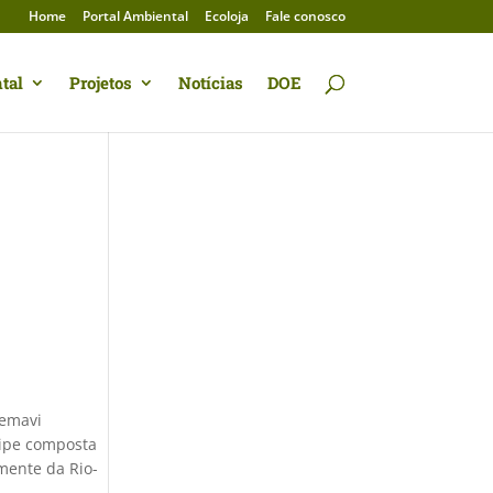
Home
Portal Ambiental
Ecoloja
Fale conosco
tal
Projetos
Notícias
DOE
remavi
uipe composta
amente da Rio-