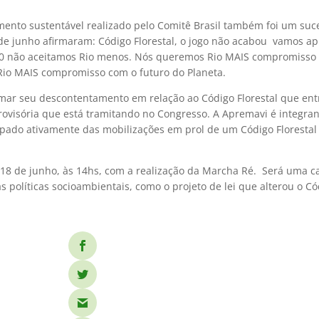
mento sustentável realizado pelo Comitê Brasil também foi um suc
e junho afirmaram: Código Florestal, o jogo não acabou  vamos ap
+20 não aceitamos Rio menos. Nós queremos Rio MAIS compromisso
io MAIS compromisso com o futuro do Planeta.
mar seu descontentamento em relação ao Código Florestal que ent
rovisória que está tramitando no Congresso. A Apremavi é integra
ipado ativamente das mobilizações em prol de um Código Florestal
a 18 de junho, às 14hs, com a realização da Marcha Ré. Será uma
 políticas socioambientais, como o projeto de lei que alterou o Cód
.