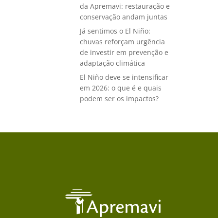
da Apremavi: restauração e
conservação andam juntas
Já sentimos o El Niño:
chuvas reforçam urgência
de investir em prevenção e
adaptação climática
El Niño deve se intensificar
em 2026: o que é e quais
podem ser os impactos?