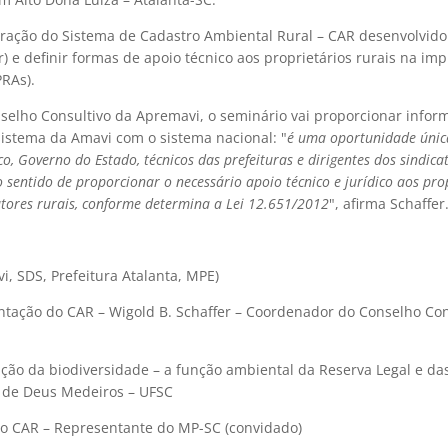
egração do Sistema de Cadastro Ambiental Rural – CAR desenvolvido
r) e definir formas de apoio técnico aos proprietários rurais na i
RAs).
elho Consultivo da Apremavi, o seminário vai proporcionar infor
o sistema da Amavi com o sistema nacional: "
é uma oportunidade únic
ico, Governo do Estado, técnicos das prefeituras e dirigentes dos sindica
 sentido de proporcionar o necessário apoio técnico e jurídico aos pro
utores rurais, conforme determina a Lei 12.651/2012
", afirma Schaffer
, SDS, Prefeitura Atalanta, MPE)
entação do CAR – Wigold B. Schaffer – Coordenador do Conselho Con
ação da biodiversidade – a função ambiental da Reserva Legal e da
o de Deus Medeiros – UFSC
o CAR – Representante do MP-SC (convidado)