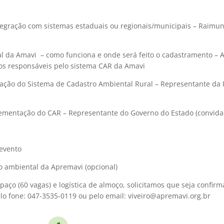
integração com sistemas estaduais ou regionais/municipais – Raim
l da Amavi – como funciona e onde será feito o cadastramento – 
cos responsáveis pelo sistema CAR da Amavi
ação do Sistema de Cadastro Ambiental Rural – Representante da 
lementação do CAR – Representante do Governo do Estado (convida
 evento
o ambiental da Apremavi (opcional)
aço (60 vagas) e logística de almoço, solicitamos que seja confir
elo fone: 047-3535-0119 ou pelo email: viveiro@apremavi.org.br