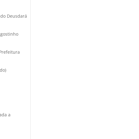
undo Deusdará
Agostinho
Prefeitura
do)
mada a