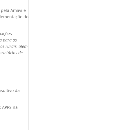
 pela Amavi e
mplementação do
mações
a para os
tos rurais, além
prietários de
.
sultivo da
s APPS na